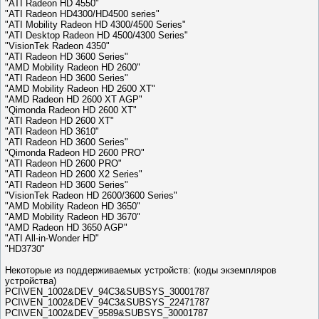
"ATI Radeon HD 4550"
"ATI Radeon HD4300/HD4500 series"
"ATI Mobility Radeon HD 4300/4500 Series"
"ATI Desktop Radeon HD 4500/4300 Series"
"VisionTek Radeon 4350"
"ATI Radeon HD 3600 Series"
"AMD Mobility Radeon HD 2600"
"ATI Radeon HD 3600 Series"
"AMD Mobility Radeon HD 2600 XT"
"AMD Radeon HD 2600 XT AGP"
"Qimonda Radeon HD 2600 XT"
"ATI Radeon HD 2600 XT"
"ATI Radeon HD 3610"
"ATI Radeon HD 3600 Series"
"Qimonda Radeon HD 2600 PRO"
"ATI Radeon HD 2600 PRO"
"ATI Radeon HD 2600 X2 Series"
"ATI Radeon HD 3600 Series"
"VisionTek Radeon HD 2600/3600 Series"
"AMD Mobility Radeon HD 3650"
"AMD Mobility Radeon HD 3670"
"AMD Radeon HD 3650 AGP"
"ATI All-in-Wonder HD"
"HD3730"
Некоторые из поддерживаемых устройств: (коды экземпляров
устройства)
PCI\VEN_1002&DEV_94C3&SUBSYS_30001787
PCI\VEN_1002&DEV_94C3&SUBSYS_22471787
PCI\VEN_1002&DEV_9589&SUBSYS_30001787