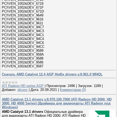
PCI\VEN_1002&DEV_6719
PCI\VEN_1002&DEV_671F
PCI\VEN_1002&DEV_671D
PCI\VEN_1002&DEV_9649
PCI\VEN_1002&DEV_9616
PCI\VEN_1002&DEV_9611
PCI\VEN_1002&DEV_94C7
PCI\VEN_1002&DEV_94C3
PCI\VEN_1002&DEV_94C1
PCI\VEN_1002&DEV_94C4
PCI\VEN_1002&DEV_94C6
PCI\VEN_1002&DEV_94CC
PCI\VEN_1002&DEV_9589
PCI\VEN_1002&DEV_958A
PCI\VEN_1002&DEV_9588
PCI\VEN_1002&DEV_9586
PCI\VEN_1002&DEV_9587
Скачать AMD Catalyst 12.4 AGP Hotfix drivers v.8.961.0 WHQL
ATI Radeon HD series AGP
|
Просмотров:
2496
|
Загрузок:
1189
|
Добавил:
drivers
|
Дата:
20.09.2021
|
Комментарии (0)
AMD Catalyst 13.1 drivers v.8.970.100.7000 (ATI Radeon HD 2000, HD
3000, HD 4000 Series) (Драйвера для видеокарты ATI Radeon под
Windows)
AMD Catalyst 13.1 drivers
Официальные драйвера
для видеокарты ATI Radeon HD 2000, ATI Radeon HD