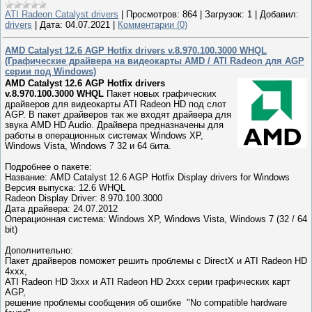
ATI Radeon Catalyst drivers
|
Просмотров:
864
|
Загрузок:
1
|
Добавил:
drivers
|
Дата:
04.07.2021
|
Комментарии (0)
AMD Catalyst 12.6 AGP Hotfix drivers v.8.970.100.3000 WHQL
(Графические драйвера на видеокарты AMD / ATI Radeon для AGP
серии под Windows)
AMD Catalyst 12.6 AGP Hotfix drivers
v.8.970.100.3000 WHQL
Пакет новых графических
драйверов для видеокарты ATI Radeon HD под слот
AGP. В пакет драйверов так же входят драйвера для
звука AMD HD Audio. Драйвера предназначены для
работы в операционных системах Windows XP,
Windows Vista, Windows 7 32 и 64 бита.
Подробнее о пакете:
Название: AMD Catalyst 12.6 AGP Hotfix Display drivers for Windows
Версия выпуска: 12.6 WHQL
Radeon Display Driver: 8.970.100.3000
Дата драйвера: 24.07.2012
Операционная система: Windows XP, Windows Vista, Windows 7 (32 / 64
bit)
Дополнительно:
Пакет драйверов поможет решить проблемы с DirectX и ATI Radeon HD
4xxx,
ATI Radeon HD 3xxx и ATI Radeon HD 2xxx серии графических карт
AGP,
решение проблемы сообщения об ошибке "No compatible hardware