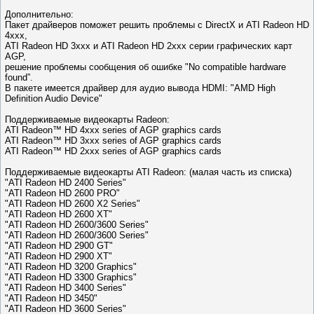
Дополнительно:
Пакет драйверов поможет решить проблемы с DirectX и ATI Radeon HD
4xxx,
ATI Radeon HD 3xxx и ATI Radeon HD 2xxx серии графических карт
AGP,
решение проблемы сообщения об ошибке "No compatible hardware
found”.
В пакете имеется драйвер для аудио вывода HDMI: "AMD High
Definition Audio Device"
Поддерживаемые видеокарты Radeon:
ATI Radeon™ HD 4xxx series of AGP graphics cards
ATI Radeon™ HD 3xxx series of AGP graphics cards
ATI Radeon™ HD 2xxx series of AGP graphics cards
Поддерживаемые видеокарты ATI Radeon: (малая часть из списка)
"ATI Radeon HD 2400 Series"
"ATI Radeon HD 2600 PRO"
"ATI Radeon HD 2600 X2 Series"
"ATI Radeon HD 2600 XT"
"ATI Radeon HD 2600/3600 Series"
"ATI Radeon HD 2600/3600 Series"
"ATI Radeon HD 2900 GT"
"ATI Radeon HD 2900 XT"
"ATI Radeon HD 3200 Graphics"
"ATI Radeon HD 3300 Graphics"
"ATI Radeon HD 3400 Series"
"ATI Radeon HD 3450"
"ATI Radeon HD 3600 Series"