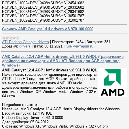
PCI\VEN_1002&DEV_9498&SUBSYS_24541682
PCI\VEN_1002&DEV_9498&SUBSYS_29331682
PCI\VEN_1002&DEV_9498&SUBSYS_29341682
PCI\VEN_1002&DEV_9498&SUBSYS_30501787
PCI\VEN_1002&DEV_9498&SUBSYS_31001787
Скачать AMD Catalyst 14.4 drivers v.8.970.100.0000
ATI Radeon Catalyst drivers
|
Просмотров:
2464
|
Загрузок:
381
|
Добавил:
drivers
|
Дата:
30.11.2021
|
Комментарии (0)
AMD Catalyst 12.4 AGP Hotfix drivers v.8.961.0 WHQL (Графические
драйвера на видеокарты AMD / ATI Radeon для AGP серии под
Windows)
AMD Catalyst 12.4 AGP Hotfix drivers v.8.961.0 WHQL
Пакет новых графических драйверов для видеокарты
ATI Radeon HD под слот AGP. В пакет драйверов так
же входят драйвера для звука AMD HD Audio.
Драйвера предназначены для работы в операционных
системах Windows XP, Windows Vista, Windows 7 32 и
64 бита.
Подробнее о пакете:
Название: AMD Catalyst 12.4 AGP Hotfix Display drivers for Windows
Версия выпуска: 12.4 WHQL
Radeon Display Driver: 8.961.0.0000
Дата драйвера: 05.04.2012
Cистема: Windows XP, Windows Vista, Windows 7 (32 / 64 bit)