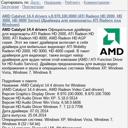
Сортировать по
:
Дате
·
Названию
·
Рейтингу
·
Комментариям
·
Загрузкам
·
Просмотрам
AMD Catalyst 14.4 drivers v.8.970.100.0000 (ATI Radeon HD 2000, HD
3000, HD 4000 Series) (Драйвера для видеокарты ATI Radeon под
Windows)
AMD Catalyst 14.4 drivers
Официальные драйвера
для видеокарты ATI Radeon HD 2000, ATI Radeon HD
3000, ATI Radeon HD 4000, AMD Radeon HD AGP
серия. Этот же пакет драйверов включает в себя
драйвера для мобильных видеокарт ATI Mobility
Radeon HD 2000, HD 3000, HD 4000 серий. В пакет
драйверов для видеокарт, также входит набор
драйверов для аудио чипов этой компании (AMD / ATI Function Driver
for HD Audio Service). Драйвера предназначены для вывода видео
изображения и звука в операционных системах Windows XP, Windows
Vista, Windows 7, Windows 8.
Подробнее о пакете:
Название: AMD Catalyst 14.4 drivers for Windows
(AMD Catalyst 14.4 drivers, AMD Radeon Video Card drivers)
Версия Graphics Display Driver: 8.970.100.0000, 8.970.100.7000
Версия HD Audio Driver Win XP: 5.18.0.5514
Версия HD Audio Driver Win Vista: 6.58.0.6606
Версия HD Audio Driver Windows 7: 7.12.0.7706
Дата драйвера: 07.01.2014
Дата выпуска: 25.04.2014
Операционная система: Windows XP, Windows Vista, Windows 7,
Windows 8 (32 / 64 bit)