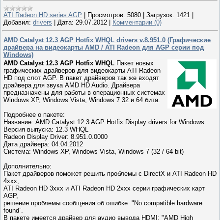
ATI Radeon HD series AGP
|
Просмотров:
5080
|
Загрузок:
1421
|
Добавил:
drivers
|
Дата:
29.07.2012
|
Комментарии (0)
AMD Catalyst 12.3 AGP Hotfix WHQL drivers v.8.951.0 (Графические
драйвера на видеокарты AMD / ATI Radeon для AGP серии под
Windows)
AMD Catalyst 12.3 AGP Hotfix WHQL
Пакет новых
графических драйверов для видеокарты ATI Radeon
HD под слот AGP. В пакет драйверов так же входят
драйвера для звука AMD HD Audio. Драйвера
предназначены для работы в операционных системах
Windows XP, Windows Vista, Windows 7 32 и 64 бита.
Подробнее о пакете:
Название: AMD Catalyst 12.3 AGP Hotfix Display drivers for Windows
Версия выпуска: 12.3 WHQL
Radeon Display Driver: 8.951.0.0000
Дата драйвера: 04.04.2012
Cистема: Windows XP, Windows Vista, Windows 7 (32 / 64 bit)
Дополнительно:
Пакет драйверов поможет решить проблемы с DirectX и ATI Radeon HD
4xxx,
ATI Radeon HD 3xxx и ATI Radeon HD 2xxx серии графических карт
AGP,
решение проблемы сообщения об ошибке "No compatible hardware
found”.
В пакете имеется драйвер для аудио вывода HDMI: "AMD High