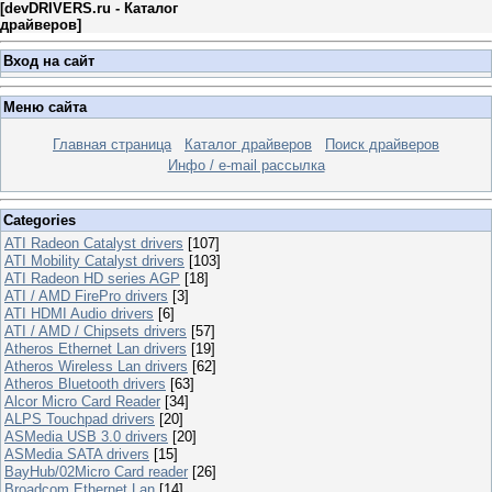
[
devDRIVERS.ru - Каталог
драйверов
]
Вход на сайт
Меню сайта
Главная страница
Каталог драйверов
Поиск драйверов
Инфо / e-mail рассылка
Categories
ATI Radeon Catalyst drivers
[107]
ATI Mobility Catalyst drivers
[103]
ATI Radeon HD series AGP
[18]
ATI / AMD FirePro drivers
[3]
ATI HDMI Audio drivers
[6]
ATI / AMD / Chipsets drivers
[57]
Atheros Ethernet Lan drivers
[19]
Atheros Wireless Lan drivers
[62]
Atheros Bluetooth drivers
[63]
Alcor Micro Card Reader
[34]
ALPS Touchpad drivers
[20]
ASMedia USB 3.0 drivers
[20]
ASMedia SATA drivers
[15]
BayHub/02Micro Card reader
[26]
Broadcom Ethernet Lan
[14]