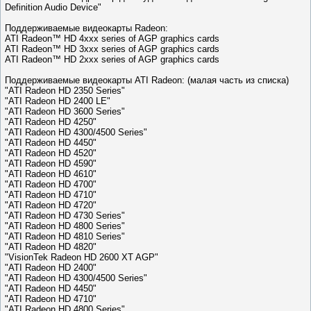
Definition Audio Device"
Поддерживаемые видеокарты Radeon:
ATI Radeon™ HD 4xxx series of AGP graphics cards
ATI Radeon™ HD 3xxx series of AGP graphics cards
ATI Radeon™ HD 2xxx series of AGP graphics cards
Поддерживаемые видеокарты ATI Radeon: (малая часть из списка)
"ATI Radeon HD 2350 Series"
"ATI Radeon HD 2400 LE"
"ATI Radeon HD 3600 Series"
"ATI Radeon HD 4250"
"ATI Radeon HD 4300/4500 Series"
"ATI Radeon HD 4450"
"ATI Radeon HD 4520"
"ATI Radeon HD 4590"
"ATI Radeon HD 4610"
"ATI Radeon HD 4700"
"ATI Radeon HD 4710"
"ATI Radeon HD 4720"
"ATI Radeon HD 4730 Series"
"ATI Radeon HD 4800 Series"
"ATI Radeon HD 4810 Series"
"ATI Radeon HD 4820"
"VisionTek Radeon HD 2600 XT AGP"
"ATI Radeon HD 2400"
"ATI Radeon HD 4300/4500 Series"
"ATI Radeon HD 4450"
"ATI Radeon HD 4710"
"ATI Radeon HD 4800 Series"