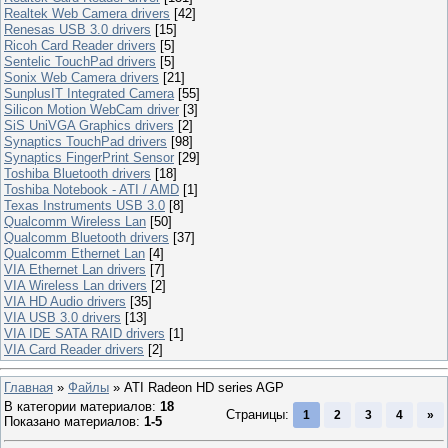
Realtek Web Camera drivers
[42]
Renesas USB 3.0 drivers
[15]
Ricoh Card Reader drivers
[5]
Sentelic TouchPad drivers
[5]
Sonix Web Camera drivers
[21]
SunplusIT Integrated Camera
[55]
Silicon Motion WebCam driver
[3]
SiS UniVGA Graphics drivers
[2]
Synaptics TouchPad drivers
[98]
Synaptics FingerPrint Sensor
[29]
Toshiba Bluetooth drivers
[18]
Toshiba Notebook - ATI / AMD
[1]
Texas Instruments USB 3.0
[8]
Qualcomm Wireless Lan
[50]
Qualcomm Bluetooth drivers
[37]
Qualcomm Ethernet Lan
[4]
VIA Ethernet Lan drivers
[7]
VIA Wireless Lan drivers
[2]
VIA HD Audio drivers
[35]
VIA USB 3.0 drivers
[13]
VIA IDE SATA RAID drivers
[1]
VIA Card Reader drivers
[2]
Главная
»
Файлы
» ATI Radeon HD series AGP
В категории материалов
:
18
Страницы
:
1
2
3
4
»
Показано материалов
:
1-5