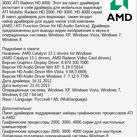
3000, ATI Radeon HD 4000. Этот же пакет драйверов
включает в себя драйвера для мобильных видеокарт
ATI Mobility Radeon HD 2000, HD 3000, HD 4000 серий.
В пакет драйверов для видеокарт, также входит
набор драйверов для аудио чипов этой компании
(AMD / ATI Function Driver for HD Audio Service). Драйвера
предназначены для вывода видео изображения и звука в
операционных системах Windows XP, Windows Vista, Windows 7,
Windows 8.
Подробнее о пакете:
Название: AMD Catalyst 13.1 drivers for Windows
(AMD Catalyst 13.1 drivers, AMD Radeon Video Card drivers)
Версия Graphics Display Driver: 8.970.100.7000
Версия HD Audio Driver Win XP: 5.18.0.5514
Версия HD Audio Driver Win Vista: 6.58.0.6606
Версия HD Audio Driver Windows 7: 7.12.0.7706
Дата драйвера: 16.11.2012
Дата выпуска: 21.01.2013
Операционная система: Windows XP, Windows Vista, Windows 7,
Windows 8 (32 / 64 bit)
Язык / Language: Русский / ML (Multilanguage)
Дополнительно:
Пакет драйверов поддерживает наборы графических процессоров ATI
& AMD:
Графические процессоры 2000, 3000, 4000 серии для настольных
компьютеров.
Графические процессоры 2000, 3000, 4000 серии для ноутбуков.
Добавлена поддержка операционной системы Windows 8