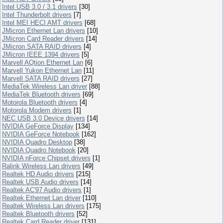
Intel USB 3.0 / 3.1 drivers
[30]
Intel Thunderbolt drivers
[7]
Intel MEI HECI AMT drivers
[68]
JMicron Ethernet Lan drivers
[10]
JMicron Card Reader drivers
[14]
JMicron SATA RAID drivers
[4]
JMicron IEEE 1394 drivers
[5]
Marvell AQtion Ethernet Lan
[6]
Marvell Yukon Ethernet Lan
[11]
Marvell SATA RAID drivers
[27]
MediaTek Wireless Lan driver
[88]
MediaTek Bluetooth drivers
[69]
Motorola Bluetooth drivers
[4]
Motorola Modem drivers
[1]
NEC USB 3.0 Device drivers
[14]
NVIDIA GeForce Display
[134]
NVIDIA GeForce Notebook
[162]
NVIDIA Quadro Desktop
[38]
NVIDIA Quadro Notebook
[20]
NVIDIA nForce Chipset drivers
[1]
Ralink Wireless Lan drivers
[49]
Realtek HD Audio drivers
[215]
Realtek USB Audio drivers
[14]
Realtek AC'97 Audio drivers
[1]
Realtek Ethernet Lan driver
[110]
Realtek Wireless Lan drivers
[175]
Realtek Bluetooth drivers
[52]
Realtek Card Reader driver
[131]