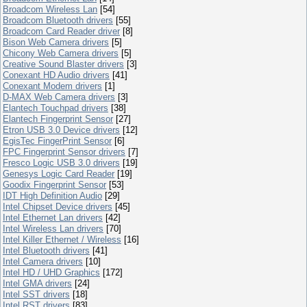
Broadcom Wireless Lan
[54]
Broadcom Bluetooth drivers
[55]
Broadcom Card Reader driver
[8]
Bison Web Camera drivers
[5]
Chicony Web Camera drivers
[5]
Creative Sound Blaster drivers
[3]
Conexant HD Audio drivers
[41]
Conexant Modem drivers
[1]
D-MAX Web Camera drivers
[3]
Elantech Touchpad drivers
[38]
Elantech Fingerprint Sensor
[27]
Etron USB 3.0 Device drivers
[12]
EgisTec FingerPrint Sensor
[6]
FPC Fingerprint Sensor drivers
[7]
Fresco Logic USB 3.0 drivers
[19]
Genesys Logic Card Reader
[19]
Goodix Fingerprint Sensor
[53]
IDT High Definition Audio
[29]
Intel Chipset Device drivers
[45]
Intel Ethernet Lan drivers
[42]
Intel Wireless Lan drivers
[70]
Intel Killer Ethernet / Wireless
[16]
Intel Bluetooth drivers
[41]
Intel Camera drivers
[10]
Intel HD / UHD Graphics
[172]
Intel GMA drivers
[24]
Intel SST drivers
[18]
Intel RST drivers
[83]