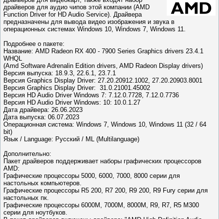
драйверов для аудио чипов этой компании (AMD
Function Driver for HD Audio Service). Драйвера
предназначены для вывода видео изображения и звука в
операционных системах Windows 10, Windows 7, Windows 11.
Подробнее о пакете:
Название: AMD Radeon RX 400 - 7900 Series Graphics drivers 23.4.1
WHQL
(Amd Software Adrenalin Edition drivers, AMD Radeon Display drivers)
Версия выпуска: 18.9.3, 22.6.1, 23.7.1
Версия Graphics Display Driver: 27.20.20912.1002, 27.20.20903.8001
Версия Graphics Display Driver: 31.0.21001.45002
Версия HD Audio Driver Windows 7: 7.12.0.7728, 7.12.0.7736
Версия HD Audio Driver Windows: 10: 10.0.1.27
Дата драйвера: 26.06.2023
Дата выпуска: 06.07.2023
Операционная система: Windows 7, Windows 10, Windows 11 (32 / 64
bit)
Язык / Language: Русский / ML (Multilanguage)
Дополнительно:
Пакет драйверов поддерживает наборы графических процессоров
AMD:
Графические процессоры 5000, 6000, 7000, 8000 серии для
настольных компьютеров.
Графические процессоры R5 200, R7 200, R9 200, R9 Fury серии для
настольных пк.
Графические процессоры 6000M, 7000M, 8000M, R9, R7, R5 M300
серии для ноутбуков.