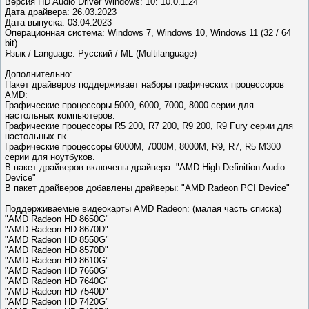
Версия HD Audio Driver Windows: 10: 10.0.1.24
Дата драйвера: 26.03.2023
Дата выпуска: 03.04.2023
Операционная система: Windows 7, Windows 10, Windows 11 (32 / 64
bit)
Язык / Language: Русский / ML (Multilanguage)
Дополнительно:
Пакет драйверов поддерживает наборы графических процессоров
AMD:
Графические процессоры 5000, 6000, 7000, 8000 серии для
настольных компьютеров.
Графические процессоры R5 200, R7 200, R9 200, R9 Fury серии для
настольных пк.
Графические процессоры 6000M, 7000M, 8000M, R9, R7, R5 M300
серии для ноутбуков.
В пакет драйверов включены драйвера: "AMD High Definition Audio
Device"
В пакет драйверов добавлены драйверы: "AMD Radeon PCI Device"
Поддерживаемые видеокарты AMD Radeon: (малая часть списка)
"AMD Radeon HD 8650G"
"AMD Radeon HD 8670D"
"AMD Radeon HD 8550G"
"AMD Radeon HD 8570D"
"AMD Radeon HD 8610G"
"AMD Radeon HD 7660G"
"AMD Radeon HD 7640G"
"AMD Radeon HD 7540D"
"AMD Radeon HD 7420G"