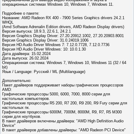
операционных системах Windows 10, Windows 7, Windows 11.
Подробнее о пакете:
Название: AMD Radeon RX 400 - 7900 Series Graphics drivers 24.2.1
WHQL
(Amd Software Adrenalin Edition drivers, AMD Radeon Display drivers)
Версия выпуска: 18.9.3, 22.6.1, 24.2.1
Версия Graphics Display Driver: 27.20.20912.1002, 27.20.20903.8001
Версия Graphics Display Driver: 31.0.24019.1006
Версия HD Audio Driver Windows 7: 7.12.0.7728, 7.12.0.7736
Версия HD Audio Driver Windows: 10: 10.0.1.30
Дата драйвера: 15.02.2024
Дата выпуска: 26.02.2024
Операционная система: Windows 7, Windows 10, Windows 11 (32 / 64
bit)
Язык / Language: Русский / ML (Multilanguage)
Дополнительно:
Пакет драйверов поддерживает наборы графических процессоров
AMD:
Графические процессоры 5000, 6000, 7000, 8000 серии для
настольных компьютеров.
Графические процессоры R5 200, R7 200, R9 200, R9 Fury серии для
настольных пк.
Графические процессоры 6000M, 7000M, 8000M, R9, R7, R5 M300
серии для ноутбуков.
В пакет драйверов включены драйвера: "AMD High Definition Audio
Device"
В пакет драйверов добавлены драйверы: "AMD Radeon PCI Device"