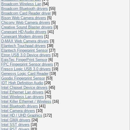
Broadcom Wireless Lan
[54]
Broadcom Bluetooth drivers
[55]
Broadcom Card Reader driver
[8]
Bison Web Camera drivers
[5]
Chicony Web Camera drivers
[5]
Creative Sound Blaster drivers
[3]
Conexant HD Audio drivers
[41]
Conexant Modem drivers
[1]
D-MAX Web Camera drivers
[3]
Elantech Touchpad drivers
[38]
Elantech Fingerprint Sensor
[27]
Etron USB 3.0 Device drivers
[12]
EgisTec FingerPrint Sensor
[6]
FPC Fingerprint Sensor drivers
[7]
Fresco Logic USB 3.0 drivers
[19]
Genesys Logic Card Reader
[19]
Goodix Fingerprint Sensor
[53]
IDT High Definition Audio
[29]
Intel Chipset Device drivers
[45]
Intel Ethernet Lan drivers
[42]
Intel Wireless Lan drivers
[70]
Intel Killer Ethernet / Wireless
[16]
Intel Bluetooth drivers
[41]
Intel Camera drivers
[10]
Intel HD / UHD Graphics
[172]
Intel GMA drivers
[24]
Intel SST drivers
[18]
Intel RST drivers
[83]