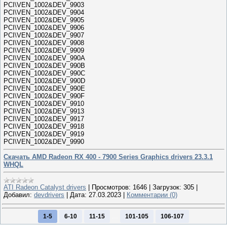
PCI\VEN_1002&DEV_9903
PCI\VEN_1002&DEV_9904
PCI\VEN_1002&DEV_9905
PCI\VEN_1002&DEV_9906
PCI\VEN_1002&DEV_9907
PCI\VEN_1002&DEV_9908
PCI\VEN_1002&DEV_9909
PCI\VEN_1002&DEV_990A
PCI\VEN_1002&DEV_990B
PCI\VEN_1002&DEV_990C
PCI\VEN_1002&DEV_990D
PCI\VEN_1002&DEV_990E
PCI\VEN_1002&DEV_990F
PCI\VEN_1002&DEV_9910
PCI\VEN_1002&DEV_9913
PCI\VEN_1002&DEV_9917
PCI\VEN_1002&DEV_9918
PCI\VEN_1002&DEV_9919
PCI\VEN_1002&DEV_9990
Скачать AMD Radeon RX 400 - 7900 Series Graphics drivers 23.3.1
WHQL
ATI Radeon Catalyst drivers
|
Просмотров:
1646
|
Загрузок:
305
|
Добавил:
devdrivers
|
Дата:
27.03.2023
|
Комментарии (0)
...
1-5
6-10
11-15
101-105
106-107