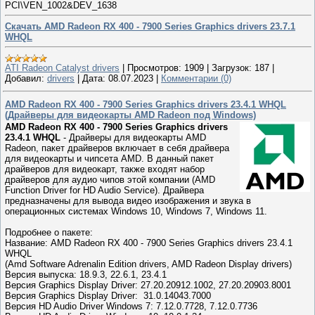
PCI\VEN_1002&DEV_1638
Скачать AMD Radeon RX 400 - 7900 Series Graphics drivers 23.7.1
WHQL
ATI Radeon Catalyst drivers
|
Просмотров:
1909
|
Загрузок:
187
|
Добавил:
drivers
|
Дата:
08.07.2023
|
Комментарии (0)
AMD Radeon RX 400 - 7900 Series Graphics drivers 23.4.1 WHQL
(Драйверы для видеокарты AMD Radeon под Windows)
AMD Radeon RX 400 - 7900 Series Graphics drivers
23.4.1 WHQL
- Драйверы для видеокарты AMD
Radeon, пакет драйверов включает в себя драйвера
для видеокарты и чипсета AMD. В данный пакет
драйверов для видеокарт, также входят набор
драйверов для аудио чипов этой компании (AMD
Function Driver for HD Audio Service). Драйвера
предназначены для вывода видео изображения и звука в
операционных системах Windows 10, Windows 7, Windows 11.
Подробнее о пакете:
Название: AMD Radeon RX 400 - 7900 Series Graphics drivers 23.4.1
WHQL
(Amd Software Adrenalin Edition drivers, AMD Radeon Display drivers)
Версия выпуска: 18.9.3, 22.6.1, 23.4.1
Версия Graphics Display Driver: 27.20.20912.1002, 27.20.20903.8001
Версия Graphics Display Driver: 31.0.14043.7000
Версия HD Audio Driver Windows 7: 7.12.0.7728, 7.12.0.7736