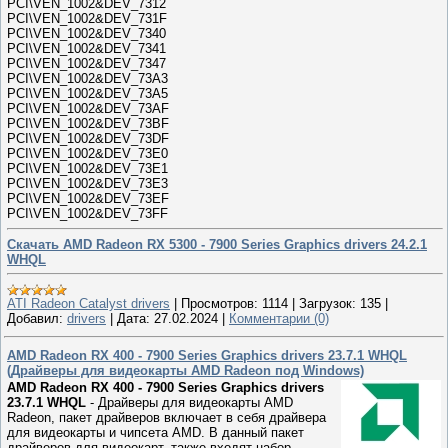
PCI\VEN_1002&DEV_7312
PCI\VEN_1002&DEV_731F
PCI\VEN_1002&DEV_7340
PCI\VEN_1002&DEV_7341
PCI\VEN_1002&DEV_7347
PCI\VEN_1002&DEV_73A3
PCI\VEN_1002&DEV_73A5
PCI\VEN_1002&DEV_73AF
PCI\VEN_1002&DEV_73BF
PCI\VEN_1002&DEV_73DF
PCI\VEN_1002&DEV_73E0
PCI\VEN_1002&DEV_73E1
PCI\VEN_1002&DEV_73E3
PCI\VEN_1002&DEV_73EF
PCI\VEN_1002&DEV_73FF
Скачать AMD Radeon RX 5300 - 7900 Series Graphics drivers 24.2.1
WHQL
ATI Radeon Catalyst drivers
|
Просмотров:
1114
|
Загрузок:
135
|
Добавил:
drivers
|
Дата:
27.02.2024
|
Комментарии (0)
AMD Radeon RX 400 - 7900 Series Graphics drivers 23.7.1 WHQL
(Драйверы для видеокарты AMD Radeon под Windows)
AMD Radeon RX 400 - 7900 Series Graphics drivers
23.7.1 WHQL
- Драйверы для видеокарты AMD
Radeon, пакет драйверов включает в себя драйвера
для видеокарты и чипсета AMD. В данный пакет
драйверов для видеокарт, также входят набор