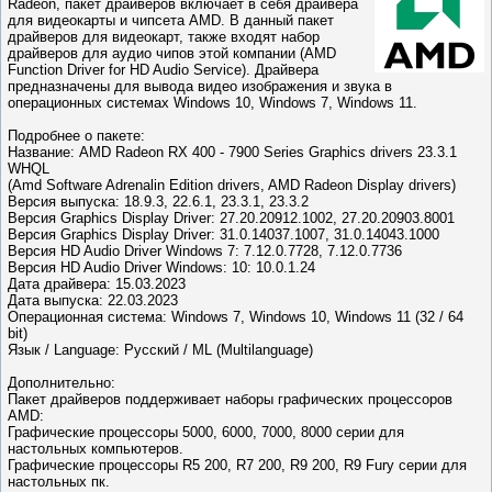
Radeon, пакет драйверов включает в себя драйвера
для видеокарты и чипсета AMD. В данный пакет
драйверов для видеокарт, также входят набор
драйверов для аудио чипов этой компании (AMD
Function Driver for HD Audio Service). Драйвера
предназначены для вывода видео изображения и звука в
операционных системах Windows 10, Windows 7, Windows 11.
Подробнее о пакете:
Название: AMD Radeon RX 400 - 7900 Series Graphics drivers 23.3.1
WHQL
(Amd Software Adrenalin Edition drivers, AMD Radeon Display drivers)
Версия выпуска: 18.9.3, 22.6.1, 23.3.1, 23.3.2
Версия Graphics Display Driver: 27.20.20912.1002, 27.20.20903.8001
Версия Graphics Display Driver: 31.0.14037.1007, 31.0.14043.1000
Версия HD Audio Driver Windows 7: 7.12.0.7728, 7.12.0.7736
Версия HD Audio Driver Windows: 10: 10.0.1.24
Дата драйвера: 15.03.2023
Дата выпуска: 22.03.2023
Операционная система: Windows 7, Windows 10, Windows 11 (32 / 64
bit)
Язык / Language: Русский / ML (Multilanguage)
Дополнительно:
Пакет драйверов поддерживает наборы графических процессоров
AMD:
Графические процессоры 5000, 6000, 7000, 8000 серии для
настольных компьютеров.
Графические процессоры R5 200, R7 200, R9 200, R9 Fury серии для
настольных пк.