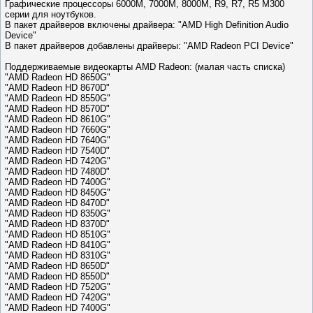
Графические процессоры 6000M, 7000M, 8000M, R9, R7, R5 M300
серии для ноутбуков.
В пакет драйверов включены драйвера: "AMD High Definition Audio
Device"
В пакет драйверов добавлены драйверы: "AMD Radeon PCI Device"
Поддерживаемые видеокарты AMD Radeon: (малая часть списка)
"AMD Radeon HD 8650G"
"AMD Radeon HD 8670D"
"AMD Radeon HD 8550G"
"AMD Radeon HD 8570D"
"AMD Radeon HD 8610G"
"AMD Radeon HD 7660G"
"AMD Radeon HD 7640G"
"AMD Radeon HD 7540D"
"AMD Radeon HD 7420G"
"AMD Radeon HD 7480D"
"AMD Radeon HD 7400G"
"AMD Radeon HD 8450G"
"AMD Radeon HD 8470D"
"AMD Radeon HD 8350G"
"AMD Radeon HD 8370D"
"AMD Radeon HD 8510G"
"AMD Radeon HD 8410G"
"AMD Radeon HD 8310G"
"AMD Radeon HD 8650D"
"AMD Radeon HD 8550D"
"AMD Radeon HD 7520G"
"AMD Radeon HD 7420G"
"AMD Radeon HD 7400G"