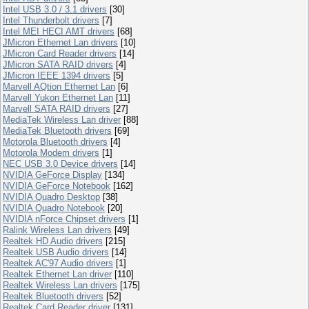
Intel USB 3.0 / 3.1 drivers
[30]
Intel Thunderbolt drivers
[7]
Intel MEI HECI AMT drivers
[68]
JMicron Ethernet Lan drivers
[10]
JMicron Card Reader drivers
[14]
JMicron SATA RAID drivers
[4]
JMicron IEEE 1394 drivers
[5]
Marvell AQtion Ethernet Lan
[6]
Marvell Yukon Ethernet Lan
[11]
Marvell SATA RAID drivers
[27]
MediaTek Wireless Lan driver
[88]
MediaTek Bluetooth drivers
[69]
Motorola Bluetooth drivers
[4]
Motorola Modem drivers
[1]
NEC USB 3.0 Device drivers
[14]
NVIDIA GeForce Display
[134]
NVIDIA GeForce Notebook
[162]
NVIDIA Quadro Desktop
[38]
NVIDIA Quadro Notebook
[20]
NVIDIA nForce Chipset drivers
[1]
Ralink Wireless Lan drivers
[49]
Realtek HD Audio drivers
[215]
Realtek USB Audio drivers
[14]
Realtek AC'97 Audio drivers
[1]
Realtek Ethernet Lan driver
[110]
Realtek Wireless Lan drivers
[175]
Realtek Bluetooth drivers
[52]
Realtek Card Reader driver
[131]