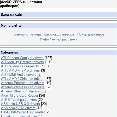
[
devDRIVERS.ru - Каталог
драйверов
]
Вход на сайт
Меню сайта
Главная страница
Каталог драйверов
Поиск драйверов
Инфо / e-mail рассылка
Categories
ATI Radeon Catalyst drivers
[107]
ATI Mobility Catalyst drivers
[103]
ATI Radeon HD series AGP
[18]
ATI / AMD FirePro drivers
[3]
ATI HDMI Audio drivers
[6]
ATI / AMD / Chipsets drivers
[57]
Atheros Ethernet Lan drivers
[19]
Atheros Wireless Lan drivers
[62]
Atheros Bluetooth drivers
[63]
Alcor Micro Card Reader
[34]
ALPS Touchpad drivers
[20]
ASMedia USB 3.0 drivers
[20]
ASMedia SATA drivers
[15]
BayHub/02Micro Card reader
[26]
Broadcom Ethernet Lan
[14]