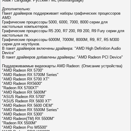
Язык / Language: Русский / ML (Multilanguage)
Дополнительно:
Пакет драйверов поддерживает наборы графических процессоров
AMD:
Графические процессоры 5000, 6000, 7000, 8000 серии для
настольных компьютеров.
Графические процессоры R5 200, R7 200, R9 200, R9 Fury серии для
настольных пк.
Графические процессоры 6000M, 7000M, 8000M, R9, R7, R5 M300
серии для ноутбуков.
В пакет драйверов включены драйвера: "AMD High Definition Audio
Device"
В пакет драйверов добавлены драйверы: "AMD Radeon PCI Device"
Поддерживаемые видеокарты AMD Radeon: (Описание устройства)
"AMD Radeon RX 5700"
"AMD Radeon RX 5700M Series"
"AMD Radeon RX 5700 XT"
"AMD Radeon RX5600"
"Radeon RX 5700XT"
"AMD Radeon RX 5600M"
"ASUS Radeon RX 5700"
"ASUS Radeon RX 5600 XT"
"AMD Radeon RX 5600 OEM"
"AMD Radeon RX 5500M Series"
"AMD Radeon RX 5300"
"AMD Radeon(TM) RX 5500M"
"Radeon RX 5500M"
"AMD Radeon Pro W5500"