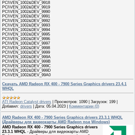
PCI\VEN_1002&DEV_9918
PCI\VEN_1002&DEV_9919
PCI\VEN_1002&DEV_9990
PCI\VEN_1002&DEV_9991
PCI\VEN_1002&DEV_9992
PCI\VEN_1002&DEV_9993
PCI\VEN_1002&DEV_9994
PCI\VEN_1002&DEV_9995
PCI\VEN_1002&DEV_9996
PCI\VEN_1002&DEV_9997
PCI\VEN_1002&DEV_9998
PCI\VEN_1002&DEV_9999
PCI\VEN_1002&DEV_999A
PCI\VEN_1002&DEV_999B
PCI\VEN_1002&DEV_999C
PCI\VEN_1002&DEV_999D
PCI\VEN_1002&DEV_99A0
Скачать AMD Radeon RX 400 - 7900 Series Graphics drivers 23.4.1
WHQL
ATI Radeon Catalyst drivers
|
Просмотров:
1090
|
Загрузок:
199
|
Добавил:
drivers
|
Дата:
05.04.2023
|
Комментарии (0)
AMD Radeon RX 400 - 7900 Series Graphics drivers 23.3.1 WHQL
(Драйверы для видеокарты AMD Radeon под Windows)
AMD Radeon RX 400 - 7900 Series Graphics drivers
23.3.1 WHQL
- Драйверы для видеокарты AMD