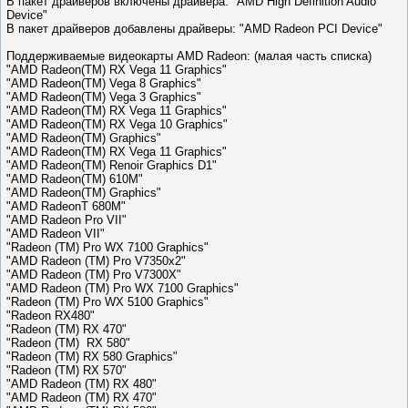
В пакет драйверов включены драйвера: "AMD High Definition Audio
Device"
В пакет драйверов добавлены драйверы: "AMD Radeon PCI Device"
Поддерживаемые видеокарты AMD Radeon: (малая часть списка)
"AMD Radeon(TM) RX Vega 11 Graphics"
"AMD Radeon(TM) Vega 8 Graphics"
"AMD Radeon(TM) Vega 3 Graphics"
"AMD Radeon(TM) RX Vega 11 Graphics"
"AMD Radeon(TM) RX Vega 10 Graphics"
"AMD Radeon(TM) Graphics"
"AMD Radeon(TM) RX Vega 11 Graphics"
"AMD Radeon(TM) Renoir Graphics D1"
"AMD Radeon(TM) 610M"
"AMD Radeon(TM) Graphics"
"AMD RadeonT 680M"
"AMD Radeon Pro VII"
"AMD Radeon VII"
"Radeon (TM) Pro WX 7100 Graphics"
"AMD Radeon (TM) Pro V7350x2"
"AMD Radeon (TM) Pro V7300X"
"AMD Radeon (TM) Pro WX 7100 Graphics"
"Radeon (TM) Pro WX 5100 Graphics"
"Radeon RX480"
"Radeon (TM) RX 470"
"Radeon (TM) RX 580"
"Radeon (TM) RX 580 Graphics"
"Radeon (TM) RX 570"
"AMD Radeon (TM) RX 480"
"AMD Radeon (TM) RX 470"