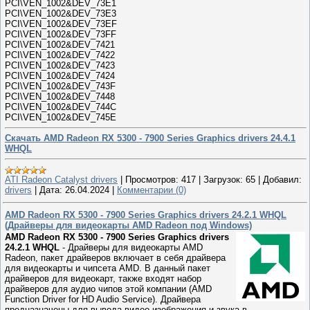
PCI\VEN_1002&DEV_73E1
PCI\VEN_1002&DEV_73E3
PCI\VEN_1002&DEV_73EF
PCI\VEN_1002&DEV_73FF
PCI\VEN_1002&DEV_7421
PCI\VEN_1002&DEV_7422
PCI\VEN_1002&DEV_7423
PCI\VEN_1002&DEV_7424
PCI\VEN_1002&DEV_743F
PCI\VEN_1002&DEV_7448
PCI\VEN_1002&DEV_744C
PCI\VEN_1002&DEV_745E
Скачать AMD Radeon RX 5300 - 7900 Series Graphics drivers 24.4.1
WHQL
ATI Radeon Catalyst drivers
|
Просмотров:
417
|
Загрузок:
65
|
Добавил:
drivers
|
Дата:
26.04.2024
|
Комментарии (0)
AMD Radeon RX 5300 - 7900 Series Graphics drivers 24.2.1 WHQL
(Драйверы для видеокарты AMD Radeon под Windows)
AMD Radeon RX 5300 - 7900 Series Graphics drivers
24.2.1 WHQL
- Драйверы для видеокарты AMD
Radeon, пакет драйверов включает в себя драйвера
для видеокарты и чипсета AMD. В данный пакет
драйверов для видеокарт, также входят набор
драйверов для аудио чипов этой компании (AMD
Function Driver for HD Audio Service). Драйвера
предназначены для вывода видео изображения и звука в