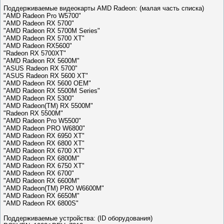
Поддерживаемые видеокарты AMD Radeon: (малая часть списка)
"AMD Radeon Pro W5700"
"AMD Radeon RX 5700"
"AMD Radeon RX 5700M Series"
"AMD Radeon RX 5700 XT"
"AMD Radeon RX5600"
"Radeon RX 5700XT"
"AMD Radeon RX 5600M"
"ASUS Radeon RX 5700"
"ASUS Radeon RX 5600 XT"
"AMD Radeon RX 5600 OEM"
"AMD Radeon RX 5500M Series"
"AMD Radeon RX 5300"
"AMD Radeon(TM) RX 5500M"
"Radeon RX 5500M"
"AMD Radeon Pro W5500"
"AMD Radeon PRO W6800"
"AMD Radeon RX 6950 XT"
"AMD Radeon RX 6800 XT"
"AMD Radeon RX 6700 XT"
"AMD Radeon RX 6800M"
"AMD Radeon RX 6750 XT"
"AMD Radeon RX 6700"
"AMD Radeon RX 6600M"
"AMD Radeon(TM) PRO W6600M"
"AMD Radeon RX 6650M"
"AMD Radeon RX 6800S"
Поддерживаемые устройства: (ID оборудования)