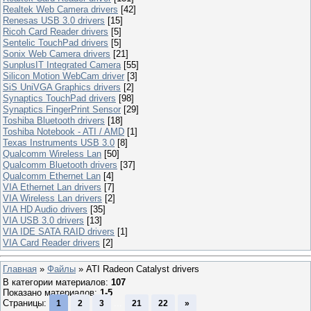
Realtek Web Camera drivers
[42]
Renesas USB 3.0 drivers
[15]
Ricoh Card Reader drivers
[5]
Sentelic TouchPad drivers
[5]
Sonix Web Camera drivers
[21]
SunplusIT Integrated Camera
[55]
Silicon Motion WebCam driver
[3]
SiS UniVGA Graphics drivers
[2]
Synaptics TouchPad drivers
[98]
Synaptics FingerPrint Sensor
[29]
Toshiba Bluetooth drivers
[18]
Toshiba Notebook - ATI / AMD
[1]
Texas Instruments USB 3.0
[8]
Qualcomm Wireless Lan
[50]
Qualcomm Bluetooth drivers
[37]
Qualcomm Ethernet Lan
[4]
VIA Ethernet Lan drivers
[7]
VIA Wireless Lan drivers
[2]
VIA HD Audio drivers
[35]
VIA USB 3.0 drivers
[13]
VIA IDE SATA RAID drivers
[1]
VIA Card Reader drivers
[2]
Главная
»
Файлы
» ATI Radeon Catalyst drivers
В категории материалов
:
107
Показано материалов
:
1-5
Страницы
:
...
1
2
3
21
22
»