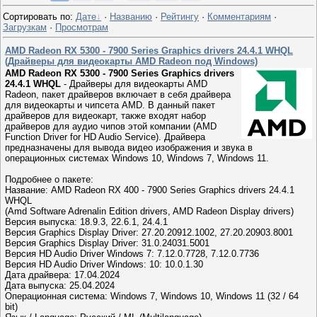
Сортировать по
:
Дате
·
Названию
·
Рейтингу
·
Комментариям
·
Загрузкам
·
Просмотрам
AMD Radeon RX 5300 - 7900 Series Graphics drivers 24.4.1 WHQL
(Драйверы для видеокарты AMD Radeon под Windows)
AMD Radeon RX 5300 - 7900 Series Graphics drivers
24.4.1 WHQL
- Драйверы для видеокарты AMD
Radeon, пакет драйверов включает в себя драйвера
для видеокарты и чипсета AMD. В данный пакет
драйверов для видеокарт, также входят набор
драйверов для аудио чипов этой компании (AMD
Function Driver for HD Audio Service). Драйвера
предназначены для вывода видео изображения и звука в
операционных системах Windows 10, Windows 7, Windows 11.
Подробнее о пакете:
Название: AMD Radeon RX 400 - 7900 Series Graphics drivers 24.4.1
WHQL
(Amd Software Adrenalin Edition drivers, AMD Radeon Display drivers)
Версия выпуска: 18.9.3, 22.6.1, 24.4.1
Версия Graphics Display Driver: 27.20.20912.1002, 27.20.20903.8001
Версия Graphics Display Driver: 31.0.24031.5001
Версия HD Audio Driver Windows 7: 7.12.0.7728, 7.12.0.7736
Версия HD Audio Driver Windows: 10: 10.0.1.30
Дата драйвера: 17.04.2024
Дата выпуска: 25.04.2024
Операционная система: Windows 7, Windows 10, Windows 11 (32 / 64
bit)