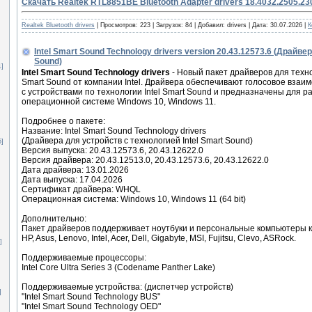
Скачать Realtek RTL8851BE Bluetooth Adapter drivers 18.4032.2505.23
Realtek Bluetooth drivers
|
Просмотров:
223
|
Загрузок:
84
|
Добавил:
drivers
|
Дата:
30.07.2026
|
К
Intel Smart Sound Technology drivers version 20.43.12573.6 (Драйве
Sound)
1]
Intel Smart Sound Technology drivers
- Новый пакет драйверов для техно
Smart Sound от компании Intel. Драйвера обеспечивают голосовое взаи
с устройствами по технологии Intel Smart Sound и предназначены для р
операционной системе Windows 10, Windows 11.
Подробнее о пакете:
Название: Intel Smart Sound Technology drivers
(Драйвера для устройств с технологией Intel Smart Sound)
5]
Версия выпуска: 20.43.12573.6, 20.43.12622.0
Версия драйвера: 20.43.12513.0, 20.43.12573.6, 20.43.12622.0
Дата драйвера: 13.01.2026
Дата выпуска: 17.04.2026
]
Сертификат драйвера: WHQL
Операционная система: Windows 10, Windows 11 (64 bit)
Дополнительно:
Пакет драйверов поддерживает ноутбуки и персональные компьютеры 
HP, Asus, Lenovo, Intel, Acer, Dell, Gigabyte, MSI, Fujitsu, Clevo, ASRock.
]
Поддерживаемые процессоры:
Intel Core Ultra Series 3 (Codename Panther Lake)
Поддерживаемые устройства: (диспетчер устройств)
]
"Intel Smart Sound Technology BUS"
"Intel Smart Sound Technology OED"