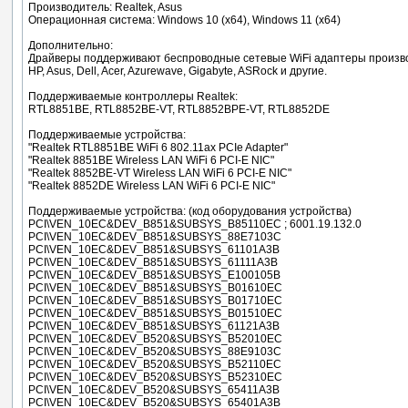
Производитель: Realtek, Asus
Операционная система: Windows 10 (x64), Windows 11 (x64)
Дополнительно:
Драйверы поддерживают беспроводные сетевые WiFi адаптеры произв
HP, Asus, Dell, Acer, Azurewave, Gigabyte, ASRock и другие.
Поддерживаемые контроллеры Realtek:
RTL8851BE, RTL8852BE-VT, RTL8852BPE-VT, RTL8852DE
Поддерживаемые устройства:
"Realtek RTL8851BE WiFi 6 802.11ax PCIe Adapter"
"Realtek 8851BE Wireless LAN WiFi 6 PCI-E NIC"
"Realtek 8852BE-VT Wireless LAN WiFi 6 PCI-E NIC"
"Realtek 8852DE Wireless LAN WiFi 6 PCI-E NIC"
Поддерживаемые устройства: (код оборудования устройства)
PCI\VEN_10EC&DEV_B851&SUBSYS_B85110EC ; 6001.19.132.0
PCI\VEN_10EC&DEV_B851&SUBSYS_88E7103C
PCI\VEN_10EC&DEV_B851&SUBSYS_61101A3B
PCI\VEN_10EC&DEV_B851&SUBSYS_61111A3B
PCI\VEN_10EC&DEV_B851&SUBSYS_E100105B
PCI\VEN_10EC&DEV_B851&SUBSYS_B01610EC
PCI\VEN_10EC&DEV_B851&SUBSYS_B01710EC
PCI\VEN_10EC&DEV_B851&SUBSYS_B01510EC
PCI\VEN_10EC&DEV_B851&SUBSYS_61121A3B
PCI\VEN_10EC&DEV_B520&SUBSYS_B52010EC
PCI\VEN_10EC&DEV_B520&SUBSYS_88E9103C
PCI\VEN_10EC&DEV_B520&SUBSYS_B52110EC
PCI\VEN_10EC&DEV_B520&SUBSYS_B52310EC
PCI\VEN_10EC&DEV_B520&SUBSYS_65411A3B
PCI\VEN_10EC&DEV_B520&SUBSYS_65401A3B