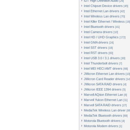
IDT High Definition Audio
[29]
Intel Chipset Device drivers
[45]
Intel Ethernet Lan drivers
[42]
Intel Wireless Lan drivers
[70]
Intel Killer Ethernet / Wireless
[16
Intel Bluetooth drivers
[41]
Intel Camera drivers
[10]
Intel HD / UHD Graphics
[172]
Intel GMA drivers
[24]
Intel SST drivers
[18]
Intel RST drivers
[83]
Intel USB 3.0 / 3.1 drivers
[30]
Intel Thunderbolt drivers
[7]
Intel MEI HECI AMT drivers
[68]
JMicron Ethernet Lan drivers
[10
JMicron Card Reader drivers
[14
JMicron SATA RAID drivers
[4]
JMicron IEEE 1394 drivers
[5]
Marvell AQtion Ethernet Lan
[6]
Marvell Yukon Ethernet Lan
[11]
Marvell SATA RAID drivers
[27]
MediaTek Wireless Lan driver
[88
MediaTek Bluetooth drivers
[69]
Motorola Bluetooth drivers
[4]
Motorola Modem drivers
[1]