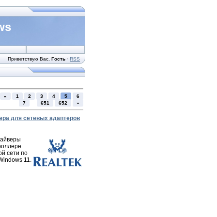
ws
Приветствую Вас
,
Гость
·
RSS
«
1
2
3
4
5
6
...
7
651
652
»
йвера для сетевых адаптеров
райверы
роллере
й сети по
Windows 11.