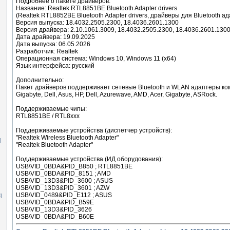
Подробнее о пакете драйверов:
Название: Realtek RTL8851BE Bluetooth Adapter drivers
(Realtek RTL8852BE Bluetooth Adapter drivers, драйверы для Bluetooth а
Версия выпуска: 18.4032.2505.2300, 18.4036.2601.1300
Версия драйвера: 2.10.1061.3009, 18.4032.2505.2300, 18.4036.2601.130
Дата драйвера: 19.09.2025
]
Дата выпуска: 06.05.2026
Разработчик: Realtek
Операционная система: Windows 10, Windows 11 (x64)
Язык интерфейса: русский
Дополнительно:
Пакет драйверов поддерживает сетевые Bluetooth и WLAN адаптеры к
Gigabyte, Dell, Asus, HP, Dell, Azurewave, AMD, Acer, Gigabyte, ASRock.
Поддерживаемые чипы:
RTL8851BE / RTL8xxx
Поддерживаемые устройства (диспетчер устройств):
]
"Realtek Wireless Bluetooth Adapter"
]
"Realtek Bluetooth Adapter"
Поддерживаемые устройства (ИД оборудования):
USB\VID_0BDA&PID_B850 ; RTL8851BE
USB\VID_0BDA&PID_8151 ; AMD
USB\VID_13D3&PID_3600 ; ASUS
USB\VID_13D3&PID_3601 ; AZW
USB\VID_0489&PID_E112 ; ASUS
]
USB\VID_0BDA&PID_B59E
USB\VID_13D3&PID_3626
USB\VID_0BDA&PID_B60E