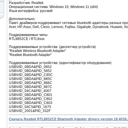
Разработчик: Realtek
Операционная система: Windows 10, Windows 11 (x64)
Язык интерфейса: русский
Дополнительно:
Пакет драйверов поддерживает сетевые bluetooth адаптеры разных пр
Acer, HP, Asus, Dell, Clevo, Lenovo, Fujitsu, Gigabyte, Dynabook, Huawei, Xi
Поддерживаемые чипы:
RTL8852CE / RTL8xxx
Поддерживаемые устройства: (диспетчер устройств)
"Realtek Wireless Bluetooth Adapter"
"Realtek Bluetooth Adapter"
Поддерживаемые устройства: (идентификатор оборудования)
USB\VID_0BDA&PID_0852
USB\VID_0BDA&PID_5852
USB\VID_0BDA&PID_C85C
USB\VID_0BDA&PID_885C
USB\VID_0BDA&PID_886C
USB\VID_0BDA&PID_887C
USB\VID_04CA&PID_4007
USB\VID_0BDA&PID_C801
USB\VID_0BDA&PID_C802
USB\VID_0BDA&PID_C803
USB\VID_04C5&PID_1675
USB\VID_2001&PID_332F
Скачать Realtek RTL8852CE Bluetooth Adapter drivers version 18.4038