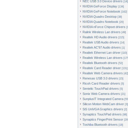
NEC USB 3.0 Device drivers
[14]
NVIDIA GeForce Display
[134]
NVIDIA GeForce Notebook
[162]
NVIDIA Quadro Desktop
[38]
NVIDIA Quadro Notebook
[20]
NVIDIA nForce Chipset drivers
[
Ralink Wireless Lan drivers
[49]
Realtek HD Audio drivers
[215]
Realtek USB Audio drivers
[14]
Realtek AC'97 Audio drivers
[1]
Realtek Ethernet Lan driver
[110]
Realtek Wireless Lan drivers
[17
Realtek Bluetooth drivers
[52]
Realtek Card Reader driver
[131]
Realtek Web Camera drivers
[42
Renesas USB 3.0 drivers
[15]
Ricoh Card Reader drivers
[5]
Sentelic TouchPad drivers
[5]
Sonix Web Camera drivers
[21]
SunplusIT Integrated Camera
[55
Silicon Motion WebCam driver
[3]
SiS UniVGA Graphics drivers
[2]
Synaptics TouchPad drivers
[98]
Synaptics FingerPrint Sensor
[29
Toshiba Bluetooth drivers
[18]