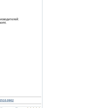
оизводителей:
aomi.
.2510.0902