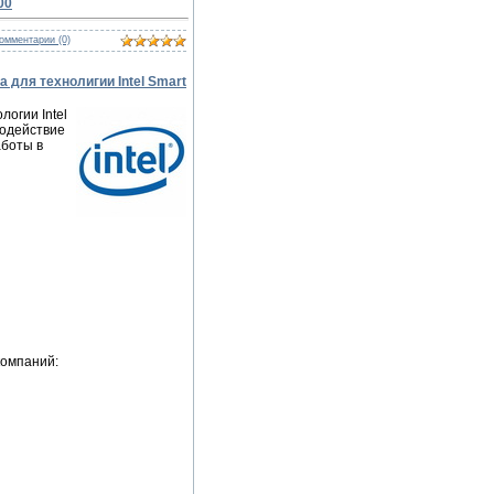
00
омментарии (0)
ра для технолигии Intel Smart
логии Intel
модействие
аботы в
компаний: