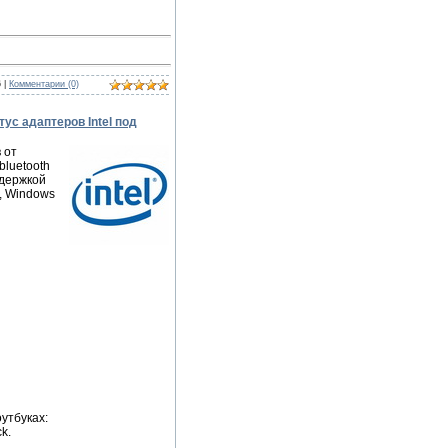
6
|
Комментарии (0)
ютус адаптеров Intel под
 от
bluetooth
ддержкой
, Windows
утбуках:
ck.