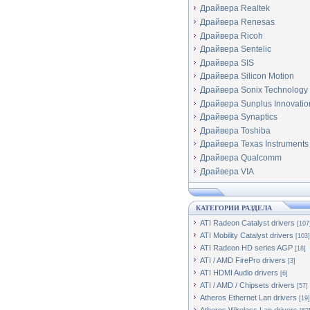
Драйвера Realtek
Драйвера Renesas
Драйвера Ricoh
Драйвера Sentelic
Драйвера SIS
Драйвера Silicon Motion
Драйвера Sonix Technology
Драйвера Sunplus Innovatio
Драйвера Synaptics
Драйвера Toshiba
Драйвера Texas Instruments
Драйвера Qualcomm
Драйвера VIA
КАТЕГОРИИ РАЗДЕЛА
ATI Radeon Catalyst drivers
[107
ATI Mobility Catalyst drivers
[103]
ATI Radeon HD series AGP
[18]
ATI / AMD FirePro drivers
[3]
ATI HDMI Audio drivers
[6]
ATI / AMD / Chipsets drivers
[57]
Atheros Ethernet Lan drivers
[19]