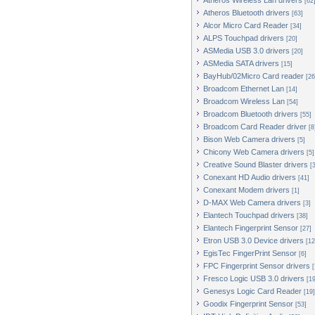
Atheros Wireless Lan drivers
[62
Atheros Bluetooth drivers
[63]
Alcor Micro Card Reader
[34]
ALPS Touchpad drivers
[20]
ASMedia USB 3.0 drivers
[20]
ASMedia SATA drivers
[15]
BayHub/02Micro Card reader
[26
Broadcom Ethernet Lan
[14]
Broadcom Wireless Lan
[54]
Broadcom Bluetooth drivers
[55]
Broadcom Card Reader driver
[8
Bison Web Camera drivers
[5]
Chicony Web Camera drivers
[5]
Creative Sound Blaster drivers
[
Conexant HD Audio drivers
[41]
Conexant Modem drivers
[1]
D-MAX Web Camera drivers
[3]
Elantech Touchpad drivers
[38]
Elantech Fingerprint Sensor
[27]
Etron USB 3.0 Device drivers
[12
EgisTec FingerPrint Sensor
[6]
FPC Fingerprint Sensor drivers
[
Fresco Logic USB 3.0 drivers
[19
Genesys Logic Card Reader
[19]
Goodix Fingerprint Sensor
[53]