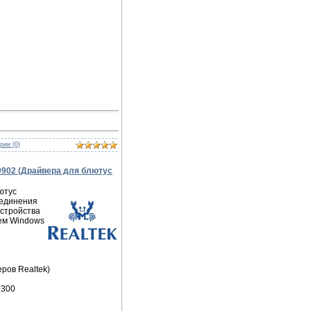
рии (0)
.0902 (Драйвера для блютус
ютус
оединения
устройства
тем Windows
еров Realtek)
1300