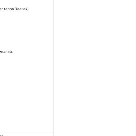
даптеров Realtek)
0
омпаний: