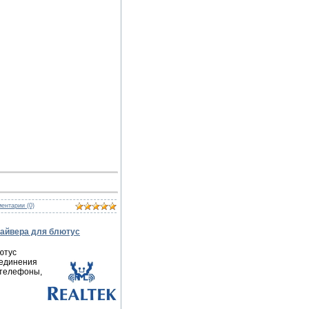
ентарии (0)
Драйвера для блютуc
ютус
оединения
 телефоны,