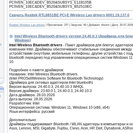
PCI\VEN_10EC&DEV_B520&SUBSYS_E11B105B
PCI\VEN_10EC&DEV_B520&SUBSYS_B52510EC
Скачать Realtek RTL8851BE PCI-E Wireless Lan drivers 6001.19.137.0
Realtek Wireless Lan drivers
|
Просмотров:
257
|
Загрузок:
90
|
Добавил:
drivers
|
Дата:
30.07.202
Intel Wireless Bluetooth drivers version 24.40.0.3 (Драйвера для бл
Windows)
n
Intel Wireless Bluetooth drivers
- Пакет драйверов для блютус адаптеров
компании Intel. Драйверы обеспечивают стабильные соединения между 
устройствами (ноутбуки, мобильные телефоны, другие устройства с по
bluetooth передачи) под управлением операционных систем Windows 11
10.
Подробнее о пакете драйверов:
Название: Intel Wireless Bluetooth drivers
(Intel PROSet/Wireless Software for Bluetooth Technology)
(Драйвера для сетевых адаптеров Intel bluetooth)
Версия выпуска: 24.40.0.3, 24.40.10.3 WHQL
Версия драйвера: 23.60.0.1, 24.40.0.3, 24.40.10.3
Дата драйвера: 28.03.2026
]
Дата выпуска: 28.05.2026
Разработчик: Intel
Операционная система: Windows 11, Windows 10 (x86, x64)
Язык интерфейса: русский
Дополнительно:
Драйверы поддерживают Bluetooth / WLAN адаптеры в компьютерах и но
Asus, Lenovo, MSI, Gigabyte, Fujitsu, Clevo, Acer, HP, Dell, Dynabook, ASRo