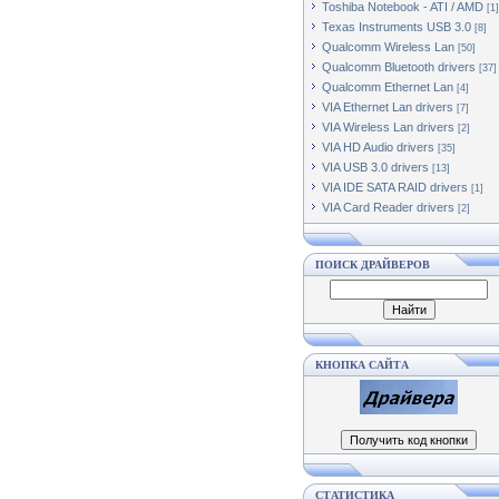
Toshiba Notebook - ATI / AMD
[1]
Texas Instruments USB 3.0
[8]
Qualcomm Wireless Lan
[50]
Qualcomm Bluetooth drivers
[37]
Qualcomm Ethernet Lan
[4]
VIA Ethernet Lan drivers
[7]
VIA Wireless Lan drivers
[2]
VIA HD Audio drivers
[35]
VIA USB 3.0 drivers
[13]
VIA IDE SATA RAID drivers
[1]
VIA Card Reader drivers
[2]
ПОИСК ДРАЙВЕРОВ
КНОПКА САЙТА
СТАТИСТИКА