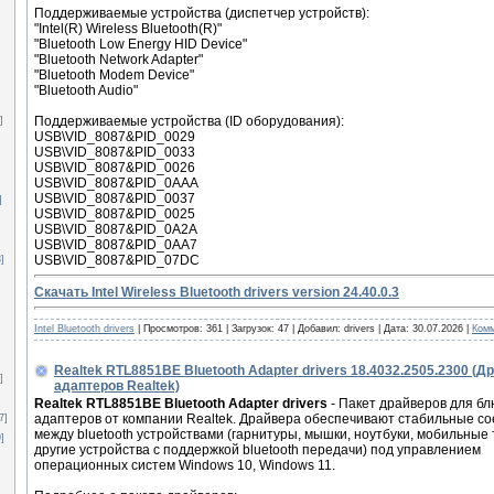
]
Поддерживаемые устройства (диспетчер устройств):
"Intel(R) Wireless Bluetooth(R)"
"Bluetooth Low Energy HID Device"
"Bluetooth Network Adapter"
"Bluetooth Modem Device"
"Bluetooth Audio"
Поддерживаемые устройства (ID оборудования):
]
USB\VID_8087&PID_0029
USB\VID_8087&PID_0033
USB\VID_8087&PID_0026
USB\VID_8087&PID_0AAA
USB\VID_8087&PID_0037
]
USB\VID_8087&PID_0025
USB\VID_8087&PID_0A2A
USB\VID_8087&PID_0AA7
USB\VID_8087&PID_07DC
3]
Скачать Intel Wireless Bluetooth drivers version 24.40.0.3
Intel Bluetooth drivers
|
Просмотров:
361
|
Загрузок:
47
|
Добавил:
drivers
|
Дата:
30.07.2026
|
Комм
Realtek RTL8851BE Bluetooth Adapter drivers 18.4032.2505.2300 (
]
адаптеров Realtek)
Realtek RTL8851BE Bluetooth Adapter drivers
- Пакет драйверов для бл
адаптеров от компании Realtek. Драйвера обеспечивают стабильные с
7]
между bluetooth устройствами (гарнитуры, мышки, ноутбуки, мобильные
]
другие устройства с поддержкой bluetooth передачи) под управлением
операционных систем Windows 10, Windows 11.