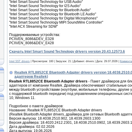
"Intel Smart Sound Technology for USB Audio"
"Intel Smart Sound Technology for I2S Audio"
"Intel Smart Sound Technology for Bluetooth Audio"
"Intel Smart Sound Technology for Bluetooth LE Audio"
"Intel Smart Sound Technology for Digital Microphones"
"Intel Smart Sound Technology MIPI SoundWire Controller"
"Intel ACX Streaming for SDW"
Поддерживаемые устройства:
PCI\VEN_8086&DEV_E328
PCI\VEN_8086&DEV_E428
Скачать Intel Smart Sound Technology drivers version 20.43.12573.6
Intel SST drivers
|
Просмотров:
160
|
Загрузок:
21
|
Добавил:
drivers
|
Дата:
29.07.2026
|
Коммента
Realtek RTL8852CE Bluetooth Adapter drivers version 18.4038.2510
адаптеров Realtek)
Realtek RTL8852CE Bluetooth Adapter drivers
- Пакет драйверов для бл
адаптеров от компании Realtek. Драйвера обеспечивают стабильные с
между bluetooth устройствами (ноутбуки, мобильные телефоны, другие 
с поддержкой bluetooth передачи) под управлением операционных сис
10, Windows 11.
Подробнее о пакете драйверов:
Название: Realtek RTL8852CE Bluetooth Adapter drivers
(Realtek Bluetooth Adapter drivers, драйвера для сетевых Bluetooth адапт
Версия выпуска: 18.4038.2510.902, 18.4039.2603.1300
Версия драйвера: 18.4020.2412.2301, 18.4038.2510.0902, 18.4039.2603.
Дата драйвера: 02.02.2026
Дата выпуска: 19.06.2026