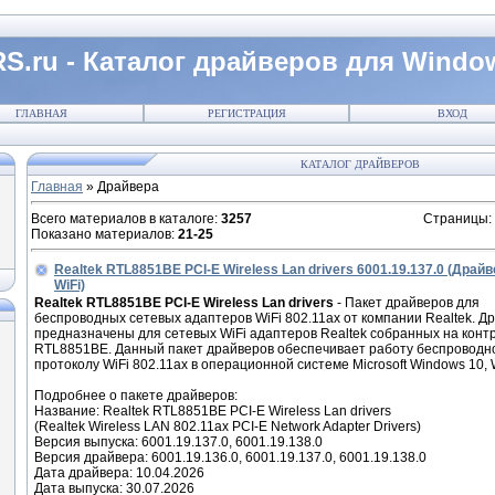
S.ru - Каталог драйверов для Windo
ГЛАВНАЯ
РЕГИСТРАЦИЯ
ВХОД
КАТАЛОГ ДРАЙВЕРОВ
Главная
»
Драйвера
Всего материалов в каталоге
:
3257
Страницы
:
Показано материалов
:
21-25
Realtek RTL8851BE PCI-E Wireless Lan drivers 6001.19.137.0 (Дра
WiFi)
Realtek RTL8851BE PCI-E Wireless Lan drivers
- Пакет драйверов для
беспроводных сетевых адаптеров WiFi 802.11ax от компании Realtek. Д
предназначены для сетевых WiFi адаптеров Realtek собранных на конт
RTL8851BE. Данный пакет драйверов обеспечивает работу беспроводно
протоколу WiFi 802.11ax в операционной системе Microsoft Windows 10, 
Подробнее о пакете драйверов:
Название: Realtek RTL8851BE PCI-E Wireless Lan drivers
(Realtek Wireless LAN 802.11ax PCI-E Network Adapter Drivers)
Версия выпуска: 6001.19.137.0, 6001.19.138.0
Версия драйвера: 6001.19.136.0, 6001.19.137.0, 6001.19.138.0
Дата драйвера: 10.04.2026
Дата выпуска: 30.07.2026