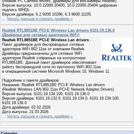
(Realtek PC Camera drivers, драйверы для веб-камеры Realtek)
Версия выпуска: 10.0.22000.20400, 10.0.22000.20404 цифровая
подпись WHQL
Версия драйвера: 6.2.9200.10296, 6.3.9600.11105
...
Читать дальше и скачать драйвер »
Realtek RTL8851BE PCI-E Wireless Lan drivers 6101.19.136.0
(Драйвера для сетевых адаптеров WiFi)
Realtek RTL8851BE PCI-E Wireless Lan drivers
-
Пакет драйверов для беспроводных сетевых
адаптеров WiFi 802.11ax от компании Realtek.
Драйверы предназначены для сетевых WiFi
адаптеров Realtek собранных на контроллере
RTL8851BE. Данный пакет драйверов обеспечивает
работу беспроводной сети по протоколу WiFi 802.11ax
в операционной системе Microsoft Windows 10, Windows 11.
Подробнее о пакете драйверов:
Название: Realtek RTL8851BE PCI-E Wireless Lan drivers
(Realtek Wireless LAN 802.11ax PCI-E Network Adapter Drivers)
Версия выпуска: 6101.19.134.100, 6101.19.136.0
Версия драйвера: 6101.19.132.0, 6101.19.134.0, 6101.19.134.100,
6101.19.136.0
Дата драйвера: 02.02.2026
Дата выпуска: 21.03.2026
...
Читать дальше и скачать драйвер »
Calendar