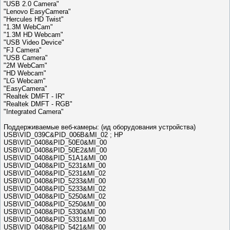
"USB 2.0 Camera"
"Lenovo EasyCamera"
"Hercules HD Twist"
"1.3M WebCam"
"1.3M HD Webcam"
"USB Video Device"
"FJ Camera"
"USB Camera"
"2M WebCam"
"HD Webcam"
"LG Webcam"
"EasyCamera"
"Realtek DMFT - IR"
"Realtek DMFT - RGB"
"Integrated Camera"
Поддерживаемые веб-камеры: (ид оборудования устройства)
USB\VID_039C&PID_006B&MI_02 ; HP
USB\VID_0408&PID_50E0&MI_00
USB\VID_0408&PID_50E2&MI_00
USB\VID_0408&PID_51A1&MI_00
USB\VID_0408&PID_5231&MI_00
USB\VID_0408&PID_5231&MI_02
USB\VID_0408&PID_5233&MI_00
USB\VID_0408&PID_5233&MI_02
USB\VID_0408&PID_5250&MI_02
USB\VID_0408&PID_5250&MI_00
USB\VID_0408&PID_5330&MI_00
USB\VID_0408&PID_5331&MI_00
USB\VID_0408&PID_5421&MI_00