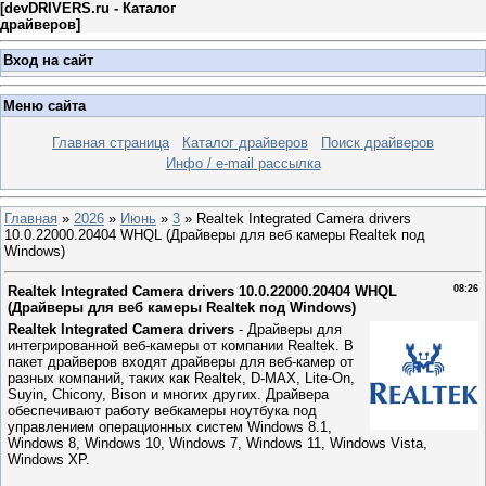
[
devDRIVERS.ru - Каталог
драйверов
]
Вход на сайт
Меню сайта
Главная страница
Каталог драйверов
Поиск драйверов
Инфо / e-mail рассылка
Главная
»
2026
»
Июнь
»
3
» Realtek Integrated Camera drivers
10.0.22000.20404 WHQL (Драйверы для веб камеры Realtek под
Windows)
Realtek Integrated Camera drivers 10.0.22000.20404 WHQL
08:26
(Драйверы для веб камеры Realtek под Windows)
Realtek Integrated Camera drivers
- Драйверы для
интегрированной веб-камеры от компании Realtek. В
пакет драйверов входят драйверы для веб-камер от
разных компаний, таких как Realtek, D-MAX, Lite-On,
Suyin, Chicony, Bison и многих других. Драйвера
обеспечивают работу вебкамеры ноутбука под
управлением операционных систем Windows 8.1,
Windows 8, Windows 10, Windows 7, Windows 11, Windows Vista,
Windows XP.