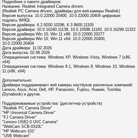
Подробнее о пакете драйверов:
Название: Realtek Integrated Camera drivers
(Realtek PC Camera drivers, драйверы для веб-камеры Realtek)
Версия выпуска: 10.0.22000.20400, 10.0.22000.20404 цифровая
подпись WHQL
Версия драйвера: 6.2.9200.10296, 6.3.9600.11105
Версия драйвера: 10.0.10240.11138, 10.0.10586.11183, 10.0.16299.11322
Версия драйвера Win 10, Win 11 x86: 10.0.22000.20277
Версия драйвера Win 10, Win 11 x64: 10.0.22000.20400,
10.0.22000.20404
Дата драйвера: 11.02.2026
Дата выпуска: 02.06.2026
Операционная система: Windows XP, Windows Vista, Windows 7 (x86,
x64)
Операционная система: Windows 8.1, Windows 8, Windows 10, Windows
11 (x86, x64)
Дополнительно:
Драйвера поддерживают веб камеры ноутбуков различных компаний:
Lenovo, Asus, Acer, Dell, HP, Panasonic, Fujitsu, Huawei, Toshiba
(Dynabook) и другие.
Поддерживаемые устройства: (диспетчер устройств)
"Realtek PC Camera Driver"
"HP Universal Camera Driver"
"FJ Camera Driver"
"Lenovo USB2.0 UVC Camera"
"WebCam SCB-0310L"
"HP Webcam-101"
"USB Webcam"