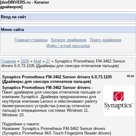
[
devDRIVERS.ru - Каталог
драйверов
]
Вход на сайт
Меню сайта
Главная страница
Каталог драйверов
Поиск драйверов
Инфо / e-mail рассылка
Главная
»
2026
»
Май
»
27
» Synaptics Prometheus FM-3462 Sensor
drivers 6.0.73.1105 (Драйверы для сенсора отпечатков пальцев)
Synaptics Prometheus FM-3462 Sensor drivers 6.0.73.1105
05:24
(Драйверы для сенсора отпечатков пальцев)
Synaptics Prometheus FM-3462 Sensor drivers -
Пакет драйверов для сенсора отпечатков пальцев от
компании Synaptics. Драйвера предназначены для
ноутбуков компании Lenovo и обеспечивают работу
биометрического устройства (сенсор отпечатка
пальца) в операционных системах Windows 11,
Windows 10.
Подробнее о пакете:
Название: Synaptics Prometheus FM-3462 Sensor drivers
(Synaptics Prometheus MiS Touch Fingerprint Reader drivers)