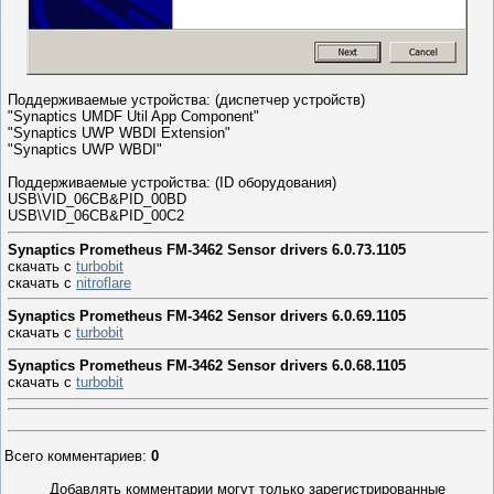
Поддерживаемые устройства: (диспетчер устройств)
"Synaptics UMDF Util App Component"
"Synaptics UWP WBDI Extension"
"Synaptics UWP WBDI"
Поддерживаемые устройства: (ID оборудования)
USB\VID_06CB&PID_00BD
USB\VID_06CB&PID_00C2
Synaptics Prometheus FM-3462 Sensor drivers 6.0.73.1105
скачать с
turbobit
скачать с
nitroflare
Synaptics Prometheus FM-3462 Sensor drivers 6.0.69.1105
скачать с
turbobit
Synaptics Prometheus FM-3462 Sensor drivers 6.0.68.1105
скачать с
turbobit
Всего комментариев
:
0
Добавлять комментарии могут только зарегистрированные