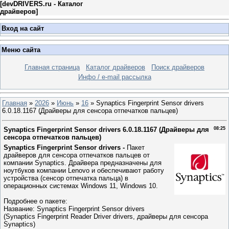
[
devDRIVERS.ru - Каталог
драйверов
]
Вход на сайт
Меню сайта
Главная страница
Каталог драйверов
Поиск драйверов
Инфо / e-mail рассылка
Главная
»
2026
»
Июнь
»
16
» Synaptics Fingerprint Sensor drivers
6.0.18.1167 (Драйверы для сенсора отпечатков пальцев)
Synaptics Fingerprint Sensor drivers 6.0.18.1167 (Драйверы для
08:25
сенсора отпечатков пальцев)
Synaptics Fingerprint Sensor drivers -
Пакет
драйверов для сенсора отпечатков пальцев от
компании Synaptics. Драйвера предназначены для
ноутбуков компании Lenovo и обеспечивают работу
устройства (сенсор отпечатка пальца) в
операционных системах Windows 11, Windows 10.
Подробнее о пакете:
Название: Synaptics Fingerprint Sensor drivers
(Synaptics Fingerprint Reader Driver drivers, драйверы для сенсора
Synaptics)