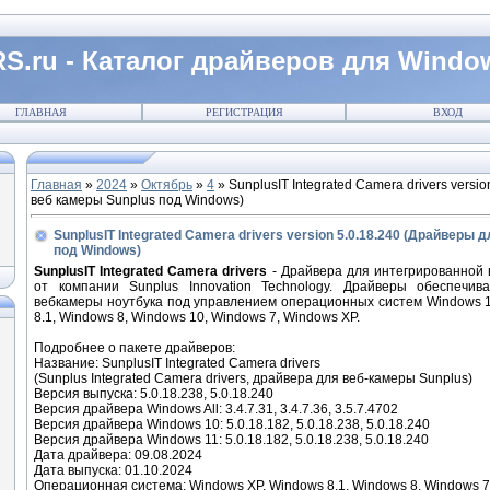
S.ru - Каталог драйверов для Windo
ГЛАВНАЯ
РЕГИСТРАЦИЯ
ВХОД
Главная
»
2024
»
Октябрь
»
4
» SunplusIT Integrated Camera drivers versi
веб камеры Sunplus под Windows)
SunplusIT Integrated Camera drivers version 5.0.18.240 (Драйверы 
под Windows)
SunplusIT Integrated Camera drivers
- Драйвера для интегрированной 
от компании Sunplus Innovation Technology. Драйверы обеспечив
вебкамеры ноутбука под управлением операционных систем Windows 1
8.1, Windows 8, Windows 10, Windows 7, Windows XP.
Подробнее о пакете драйверов:
Название: SunplusIT Integrated Camera drivers
(Sunplus Integrated Camera drivers, драйвера для веб-камеры Sunplus)
Версия выпуска: 5.0.18.238, 5.0.18.240
Версия драйвера Windows All: 3.4.7.31, 3.4.7.36, 3.5.7.4702
Версия драйвера Windows 10: 5.0.18.182, 5.0.18.238, 5.0.18.240
Версия драйвера Windows 11: 5.0.18.182, 5.0.18.238, 5.0.18.240
Дата драйвера: 09.08.2024
Дата выпуска: 01.10.2024
Операционная система: Windows XP, Windows 8.1, Windows 8, Windows 7 