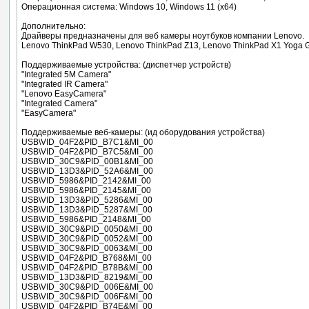
Операционная система: Windows 10, Windows 11 (x64)
Дополнительно:
Драйверы предназначены для веб камеры ноутбуков компании Lenovo.
Lenovo ThinkPad W530, Lenovo ThinkPad Z13, Lenovo ThinkPad X1 Yoga G
Поддерживаемые устройства: (диспетчер устройств)
"Integrated 5M Camera"
"Integrated IR Camera"
"Lenovo EasyCamera"
"Integrated Camera"
"EasyCamera"
Поддерживаемые веб-камеры: (ид оборудования устройства)
USB\VID_04F2&PID_B7C1&MI_00
USB\VID_04F2&PID_B7C5&MI_00
USB\VID_30C9&PID_00B1&MI_00
USB\VID_13D3&PID_52A6&MI_00
USB\VID_5986&PID_2142&MI_00
USB\VID_5986&PID_2145&MI_00
USB\VID_13D3&PID_5286&MI_00
USB\VID_13D3&PID_5287&MI_00
USB\VID_5986&PID_2148&MI_00
USB\VID_30C9&PID_0050&MI_00
USB\VID_30C9&PID_0052&MI_00
USB\VID_30C9&PID_0063&MI_00
USB\VID_04F2&PID_B768&MI_00
USB\VID_04F2&PID_B78B&MI_00
USB\VID_13D3&PID_8219&MI_00
USB\VID_30C9&PID_006E&MI_00
USB\VID_30C9&PID_006F&MI_00
USB\VID_04F2&PID_B74E&MI_00