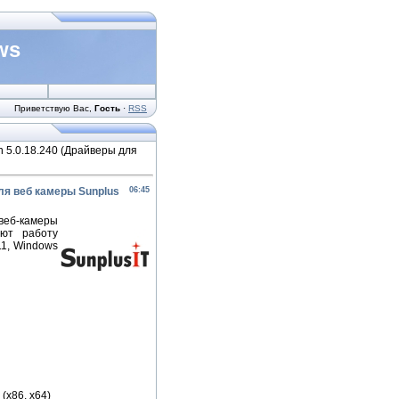
ws
Приветствую Вас
,
Гость
·
RSS
on 5.0.18.240 (Драйверы для
для веб камеры Sunplus
06:45
веб-камеры
ают работу
1, Windows
(x86, x64)