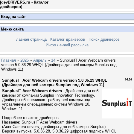
[
devDRIVERS.ru - Каталог
драйверов
]
Вход на сайт
Меню сайта
Главная страница
Каталог драйверов
Поиск драйверов
Инфо / e-mail рассылка
Главная
»
2026
»
Апрель
»
14
» SunplusIT Acer Webcam drivers
version 5.0.36.29 WHQL (Драйвера для веб камеры Sunplus под
Windows 11)
SunplusIT Acer Webcam drivers version 5.0.36.29 WHQL
06:26
(Драйвера для веб камеры Sunplus под Windows 11)
SunplusIT Acer Webcam drivers
- Драйвера для веб-
камеры от компании Sunplus Innovation Technology.
Драйверы обеспечивают работу веб камеры под
управлением операционных систем Windows 10,
Windows 11.
Подробнее о пакете драйверов:
Название: SunplusIT Acer Webcam drivers
(Acer Camera drivers, драйверы для веб-камеры Sunplus)
Версия выпуска: 5.0.36.28, 5.0.36.29 цифровая подпись WHQL