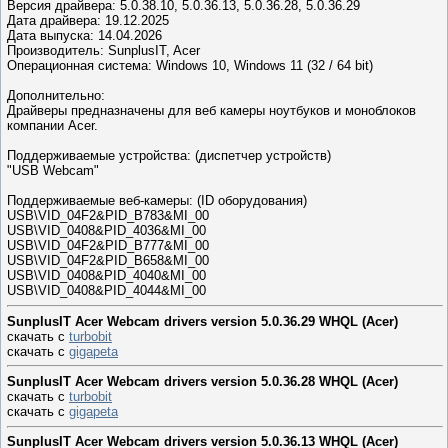
Версия драйвера: 5.0.38.10, 5.0.36.13, 5.0.36.28, 5.0.36.29
Дата драйвера: 19.12.2025
Дата выпуска: 14.04.2026
Производитель: SunplusIT, Acer
Операционная система: Windows 10, Windows 11 (32 / 64 bit)
Дополнительно:
Драйверы предназначены для веб камеры ноутбуков и моноблоков
компании Acer.
Поддерживаемые устройства: (диспетчер устройств)
"USB Webcam"
Поддерживаемые веб-камеры: (ID оборудования)
USB\VID_04F2&PID_B783&MI_00
USB\VID_0408&PID_4036&MI_00
USB\VID_04F2&PID_B777&MI_00
USB\VID_04F2&PID_B658&MI_00
USB\VID_0408&PID_4040&MI_00
USB\VID_0408&PID_4044&MI_00
SunplusIT Acer Webcam drivers version 5.0.36.29 WHQL (Acer)
скачать с
turbobit
скачать с
gigapeta
SunplusIT Acer Webcam drivers version 5.0.36.28 WHQL (Acer)
скачать с
turbobit
скачать с
gigapeta
SunplusIT Acer Webcam drivers version 5.0.36.13 WHQL (Acer)