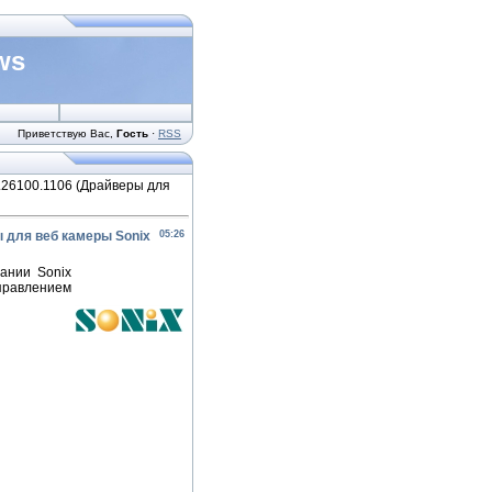
ws
Приветствую Вас
,
Гость
·
RSS
16.26100.1106 (Драйверы для
ры для веб камеры Sonix
05:26
ании Sonix
управлением