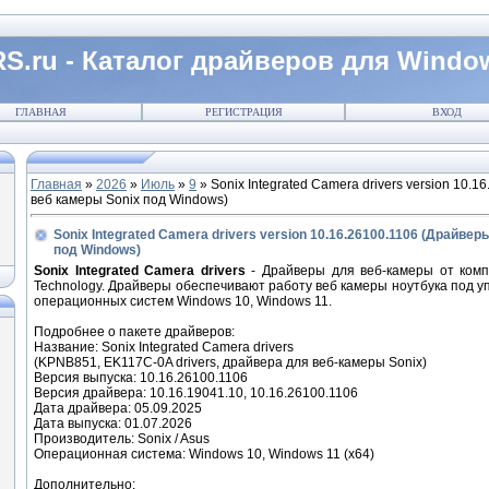
S.ru - Каталог драйверов для Windo
ГЛАВНАЯ
РЕГИСТРАЦИЯ
ВХОД
Главная
»
2026
»
Июль
»
9
» Sonix Integrated Camera drivers version 10.
веб камеры Sonix под Windows)
Sonix Integrated Camera drivers version 10.16.26100.1106 (Драйве
под Windows)
Sonix Integrated Camera drivers
- Драйверы для веб-камеры от комп
Technology. Драйверы обеспечивают работу веб камеры ноутбука под 
операционных систем Windows 10, Windows 11.
Подробнее о пакете драйверов:
Название: Sonix Integrated Camera drivers
(KPNB851, EK117C-0A drivers, драйвера для веб-камеры Sonix)
Версия выпуска: 10.16.26100.1106
Версия драйвера: 10.16.19041.10, 10.16.26100.1106
Дата драйвера: 05.09.2025
Дата выпуска: 01.07.2026
Производитель: Sonix / Asus
Операционная система: Windows 10, Windows 11 (x64)
Дополнительно: