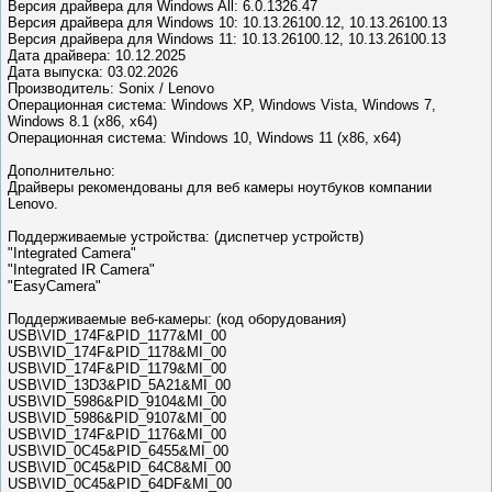
Версия драйвера для Windows All: 6.0.1326.47
Версия драйвера для Windows 10: 10.13.26100.12, 10.13.26100.13
Версия драйвера для Windows 11: 10.13.26100.12, 10.13.26100.13
Дата драйвера: 10.12.2025
Дата выпуска: 03.02.2026
Производитель: Sonix / Lenovo
Операционная система: Windows XP, Windows Vista, Windows 7,
Windows 8.1 (x86, x64)
Операционная система: Windows 10, Windows 11 (x86, x64)
Дополнительно:
Драйверы рекомендованы для веб камеры ноутбуков компании
Lenovo.
Поддерживаемые устройства: (диспетчер устройств)
"Integrated Camera"
"Integrated IR Camera"
"EasyCamera"
Поддерживаемые веб-камеры: (код оборудования)
USB\VID_174F&PID_1177&MI_00
USB\VID_174F&PID_1178&MI_00
USB\VID_174F&PID_1179&MI_00
USB\VID_13D3&PID_5A21&MI_00
USB\VID_5986&PID_9104&MI_00
USB\VID_5986&PID_9107&MI_00
USB\VID_174F&PID_1176&MI_00
USB\VID_0C45&PID_6455&MI_00
USB\VID_0C45&PID_64C8&MI_00
USB\VID_0C45&PID_64DF&MI_00