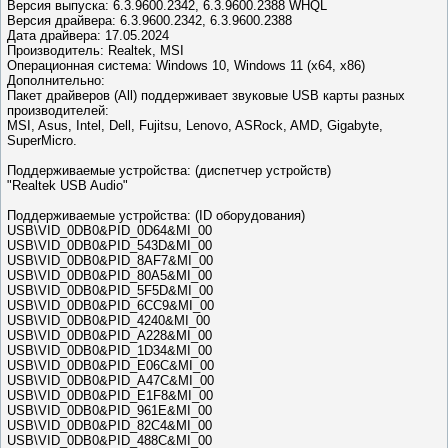
Версия выпуска: 6.3.9600.2342, 6.3.9600.2388 WHQL
Версия драйвера: 6.3.9600.2342, 6.3.9600.2388
Дата драйвера: 17.05.2024
Производитель: Realtek, MSI
Операционная система: Windows 10, Windows 11 (x64, x86)
Дополнительно:
Пакет драйверов (All) поддерживает звуковые USB карты разных
производителей:
MSI, Asus, Intel, Dell, Fujitsu, Lenovo, ASRock, AMD, Gigabyte,
SuperMicro.
Поддерживаемые устройства: (диспетчер устройств)
"Realtek USB Audio"
Поддерживаемые устройства: (ID оборудования)
USB\VID_0DB0&PID_0D64&MI_00
USB\VID_0DB0&PID_543D&MI_00
USB\VID_0DB0&PID_8AF7&MI_00
USB\VID_0DB0&PID_80A5&MI_00
USB\VID_0DB0&PID_5F5D&MI_00
USB\VID_0DB0&PID_6CC9&MI_00
USB\VID_0DB0&PID_4240&MI_00
USB\VID_0DB0&PID_A228&MI_00
USB\VID_0DB0&PID_1D34&MI_00
USB\VID_0DB0&PID_E06C&MI_00
USB\VID_0DB0&PID_A47C&MI_00
USB\VID_0DB0&PID_E1F8&MI_00
USB\VID_0DB0&PID_961E&MI_00
USB\VID_0DB0&PID_82C4&MI_00
USB\VID_0DB0&PID_488C&MI_00