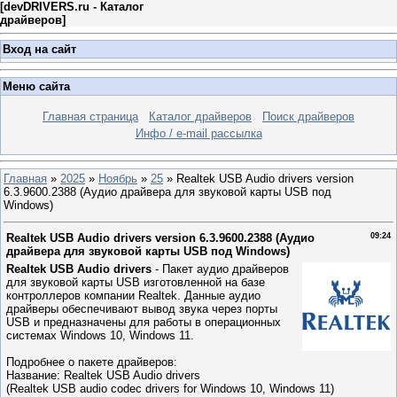
[
devDRIVERS.ru - Каталог
драйверов
]
Вход на сайт
Меню сайта
Главная страница
Каталог драйверов
Поиск драйверов
Инфо / e-mail рассылка
Главная
»
2025
»
Ноябрь
»
25
» Realtek USB Audio drivers version
6.3.9600.2388 (Аудио драйвера для звуковой карты USB под
Windows)
Realtek USB Audio drivers version 6.3.9600.2388 (Аудио
09:24
драйвера для звуковой карты USB под Windows)
Realtek USB Audio drivers
- Пакет аудио драйверов
для звуковой карты USB изготовленной на базе
контроллеров компании Realtek. Данные аудио
драйверы обеспечивают вывод звука через порты
USB и предназначены для работы в операционных
системах Windows 10, Windows 11.
Подробнее о пакете драйверов:
Название: Realtek USB Audio drivers
(Realtek USB audio codec drivers for Windows 10, Windows 11)