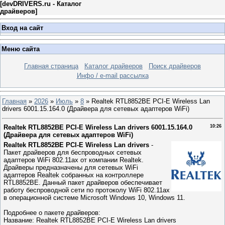
[
devDRIVERS.ru - Каталог
драйверов
]
Вход на сайт
Меню сайта
Главная страница
Каталог драйверов
Поиск драйверов
Инфо / e-mail рассылка
Главная
»
2026
»
Июль
»
8
» Realtek RTL8852BE PCI-E Wireless Lan
drivers 6001.15.164.0 (Драйвера для сетевых адаптеров WiFi)
Realtek RTL8852BE PCI-E Wireless Lan drivers 6001.15.164.0
10:26
(Драйвера для сетевых адаптеров WiFi)
Realtek RTL8852BE PCI-E Wireless Lan drivers
-
Пакет драйверов для беспроводных сетевых
адаптеров WiFi 802.11ax от компании Realtek.
Драйверы предназначены для сетевых WiFi
адаптеров Realtek собранных на контроллере
RTL8852BE. Данный пакет драйверов обеспечивает
работу беспроводной сети по протоколу WiFi 802.11ax
в операционной системе Microsoft Windows 10, Windows 11.
Подробнее о пакете драйверов:
Название: Realtek RTL8852BE PCI-E Wireless Lan drivers