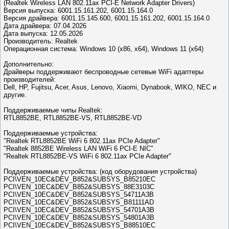
(Realtek Wireless LAN 802.11ax PCI-E Network Adapter Drivers)
Версия выпуска: 6001.15.161.202, 6001.15.164.0
Версия драйвера: 6001.15.145.600, 6001.15.161.202, 6001.15.164.0
Дата драйвера: 07.04.2026
Дата выпуска: 12.05.2026
Производитель: Realtek
Операционная система: Windows 10 (x86, x64), Windows 11 (x64)
Дополнительно:
Драйверы поддерживают беспроводные сетевые WiFi адаптеры
производителей:
Dell, HP, Fujitsu, Acer, Asus, Lenovo, Xiaomi, Dynabook, WIKO, NEC и
другие.
Поддерживаемые чипы Realtek:
RTL8852BE, RTL8852BE-VS, RTL8852BE-VD
Поддерживаемые устройства:
"Realtek RTL8852BE WiFi 6 802.11ax PCIe Adapter"
"Realtek 8852BE Wireless LAN WiFi 6 PCI-E NIC"
"Realtek RTL8852BE-VS WiFi 6 802.11ax PCIe Adapter"
Поддерживаемые устройства: (код оборудования устройства)
PCI\VEN_10EC&DEV_B852&SUBSYS_B85210EC
PCI\VEN_10EC&DEV_B852&SUBSYS_88E3103C
PCI\VEN_10EC&DEV_B852&SUBSYS_54711A3B
PCI\VEN_10EC&DEV_B852&SUBSYS_B81111AD
PCI\VEN_10EC&DEV_B852&SUBSYS_54701A3B
PCI\VEN_10EC&DEV_B852&SUBSYS_54801A3B
PCI\VEN_10EC&DEV_B852&SUBSYS_B88510EC