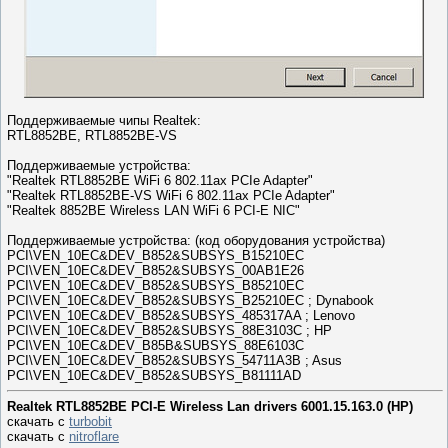
Поддерживаемые чипы Realtek:
RTL8852BE, RTL8852BE-VS
Поддерживаемые устройства:
"Realtek RTL8852BE WiFi 6 802.11ax PCIe Adapter"
"Realtek RTL8852BE-VS WiFi 6 802.11ax PCIe Adapter"
"Realtek 8852BE Wireless LAN WiFi 6 PCI-E NIC"
Поддерживаемые устройства: (код оборудования устройства)
PCI\VEN_10EC&DEV_B852&SUBSYS_B15210EC
PCI\VEN_10EC&DEV_B852&SUBSYS_00AB1E26
PCI\VEN_10EC&DEV_B852&SUBSYS_B85210EC
PCI\VEN_10EC&DEV_B852&SUBSYS_B25210EC ; Dynabook
PCI\VEN_10EC&DEV_B852&SUBSYS_485317AA ; Lenovo
PCI\VEN_10EC&DEV_B852&SUBSYS_88E3103C ; HP
PCI\VEN_10EC&DEV_B85B&SUBSYS_88E6103C
PCI\VEN_10EC&DEV_B852&SUBSYS_54711A3B ; Asus
PCI\VEN_10EC&DEV_B852&SUBSYS_B81111AD
Realtek RTL8852BE PCI-E Wireless Lan drivers 6001.15.163.0 (HP)
скачать с
turbobit
скачать с
nitroflare