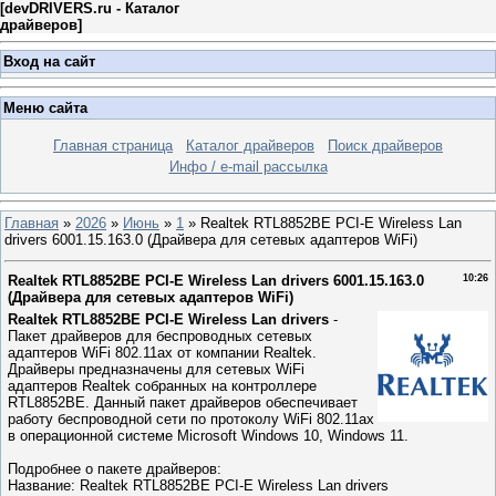
[
devDRIVERS.ru - Каталог
драйверов
]
Вход на сайт
Меню сайта
Главная страница
Каталог драйверов
Поиск драйверов
Инфо / e-mail рассылка
Главная
»
2026
»
Июнь
»
1
» Realtek RTL8852BE PCI-E Wireless Lan
drivers 6001.15.163.0 (Драйвера для сетевых адаптеров WiFi)
Realtek RTL8852BE PCI-E Wireless Lan drivers 6001.15.163.0
10:26
(Драйвера для сетевых адаптеров WiFi)
Realtek RTL8852BE PCI-E Wireless Lan drivers
-
Пакет драйверов для беспроводных сетевых
адаптеров WiFi 802.11ax от компании Realtek.
Драйверы предназначены для сетевых WiFi
адаптеров Realtek собранных на контроллере
RTL8852BE. Данный пакет драйверов обеспечивает
работу беспроводной сети по протоколу WiFi 802.11ax
в операционной системе Microsoft Windows 10, Windows 11.
Подробнее о пакете драйверов:
Название: Realtek RTL8852BE PCI-E Wireless Lan drivers