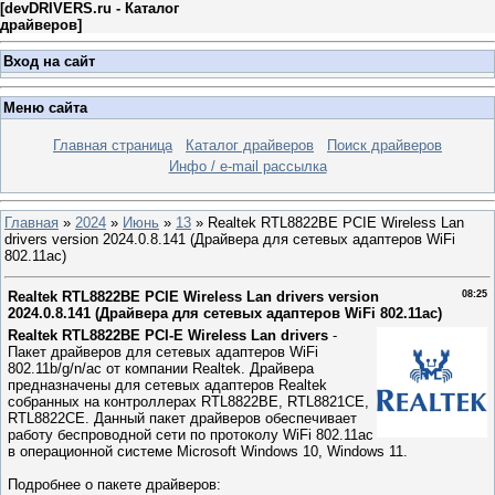
[
devDRIVERS.ru - Каталог
драйверов
]
Вход на сайт
Меню сайта
Главная страница
Каталог драйверов
Поиск драйверов
Инфо / e-mail рассылка
Главная
»
2024
»
Июнь
»
13
» Realtek RTL8822BE PCIE Wireless Lan
drivers version 2024.0.8.141 (Драйвера для сетевых адаптеров WiFi
802.11ac)
Realtek RTL8822BE PCIE Wireless Lan drivers version
08:25
2024.0.8.141 (Драйвера для сетевых адаптеров WiFi 802.11ac)
Realtek RTL8822BE PCI-E Wireless Lan drivers
-
Пакет драйверов для сетевых адаптеров WiFi
802.11b/g/n/ac от компании Realtek. Драйвера
предназначены для сетевых адаптеров Realtek
собранных на контроллерах RTL8822BE, RTL8821CE,
RTL8822CE. Данный пакет драйверов обеспечивает
работу беспроводной сети по протоколу WiFi 802.11ac
в операционной системе Microsoft Windows 10, Windows 11.
Подробнее о пакете драйверов: