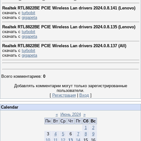
Realtek RTL8822BE PCIE Wireless Lan drivers 2024.0.8.141 (Lenovo)
скачать с
turbobit
скачать с
gigapeta
Realtek RTL8822BE PCIE Wireless Lan drivers 2024.0.8.135 (Lenovo)
скачать с
turbobit
скачать с
gigapeta
Realtek RTL8822BE PCIE Wireless Lan drivers 2024.0.8.137 (All)
скачать с
turbobit
скачать с
gigapeta
Всего комментариев
:
0
Добавлять комментарии могут только зарегистрированные
пользователи.
[
Регистрация
|
Вход
]
Calendar
«
Июнь 2024
»
Пн
Вт
Ср
Чт
Пт
Сб
Вс
1
2
3
4
5
6
7
8
9
10
11
12
13
14
15
16