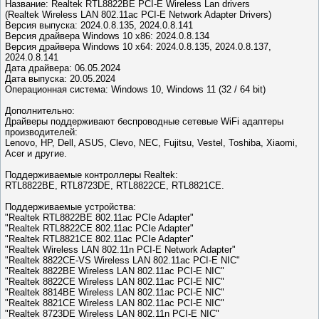
Название: Realtek RTL8822BE PCI-E Wireless Lan drivers
(Realtek Wireless LAN 802.11ac PCI-E Network Adapter Drivers)
Версия выпуска: 2024.0.8.135, 2024.0.8.141
Версия драйвера Windows 10 x86: 2024.0.8.134
Версия драйвера Windows 10 x64: 2024.0.8.135, 2024.0.8.137,
2024.0.8.141
Дата драйвера: 06.05.2024
Дата выпуска: 20.05.2024
Операционная система: Windows 10, Windows 11 (32 / 64 bit)
Дополнительно:
Драйверы поддерживают беспроводные сетевые WiFi адаптеры
производителей:
Lenovo, HP, Dell, ASUS, Clevo, NEC, Fujitsu, Vestel, Toshiba, Xiaomi,
Acer и другие.
Поддерживаемые контроллеры Realtek:
RTL8822BE, RTL8723DE, RTL8822CE, RTL8821CE.
Поддерживаемые устройства:
"Realtek RTL8822BE 802.11ac PCIe Adapter"
"Realtek RTL8822CE 802.11ac PCIe Adapter"
"Realtek RTL8821CE 802.11ac PCIe Adapter"
"Realtek Wireless LAN 802.11n PCI-E Network Adapter"
"Realtek 8822CE-VS Wireless LAN 802.11ac PCI-E NIC"
"Realtek 8822BE Wireless LAN 802.11ac PCI-E NIC"
"Realtek 8822CE Wireless LAN 802.11ac PCI-E NIC"
"Realtek 8814BE Wireless LAN 802.11ac PCI-E NIC"
"Realtek 8821CE Wireless LAN 802.11ac PCI-E NIC"
"Realtek 8723DE Wireless LAN 802.11n PCI-E NIC"