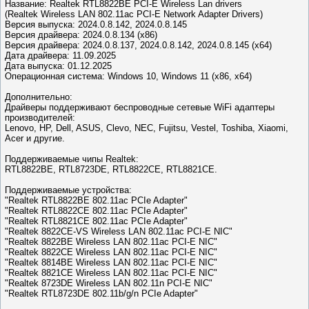
Название: Realtek RTL8822BE PCI-E Wireless Lan drivers
(Realtek Wireless LAN 802.11ac PCI-E Network Adapter Drivers)
Версия выпуска: 2024.0.8.142, 2024.0.8.145
Версия драйвера: 2024.0.8.134 (x86)
Версия драйвера: 2024.0.8.137, 2024.0.8.142, 2024.0.8.145 (x64)
Дата драйвера: 11.09.2025
Дата выпуска: 01.12.2025
Операционная система: Windows 10, Windows 11 (x86, x64)
Дополнительно:
Драйверы поддерживают беспроводные сетевые WiFi адаптеры
производителей:
Lenovo, HP, Dell, ASUS, Clevo, NEC, Fujitsu, Vestel, Toshiba, Xiaomi,
Acer и другие.
Поддерживаемые чипы Realtek:
RTL8822BE, RTL8723DE, RTL8822CE, RTL8821CE.
Поддерживаемые устройства:
"Realtek RTL8822BE 802.11ac PCIe Adapter"
"Realtek RTL8822CE 802.11ac PCIe Adapter"
"Realtek RTL8821CE 802.11ac PCIe Adapter"
"Realtek 8822CE-VS Wireless LAN 802.11ac PCI-E NIC"
"Realtek 8822BE Wireless LAN 802.11ac PCI-E NIC"
"Realtek 8822CE Wireless LAN 802.11ac PCI-E NIC"
"Realtek 8814BE Wireless LAN 802.11ac PCI-E NIC"
"Realtek 8821CE Wireless LAN 802.11ac PCI-E NIC"
"Realtek 8723DE Wireless LAN 802.11n PCI-E NIC"
"Realtek RTL8723DE 802.11b/g/n PCIe Adapter"