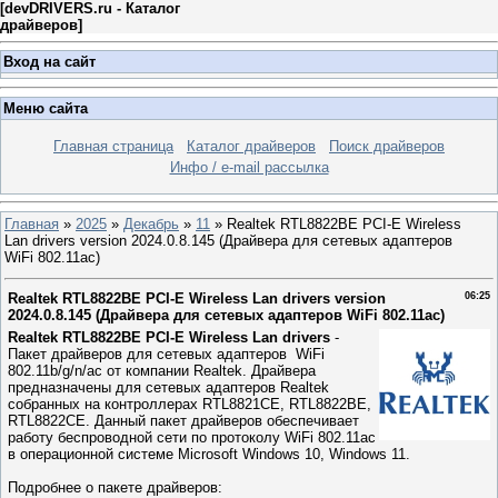
[
devDRIVERS.ru - Каталог
драйверов
]
Вход на сайт
Меню сайта
Главная страница
Каталог драйверов
Поиск драйверов
Инфо / e-mail рассылка
Главная
»
2025
»
Декабрь
»
11
» Realtek RTL8822BE PCI-E Wireless
Lan drivers version 2024.0.8.145 (Драйвера для сетевых адаптеров
WiFi 802.11ac)
Realtek RTL8822BE PCI-E Wireless Lan drivers version
06:25
2024.0.8.145 (Драйвера для сетевых адаптеров WiFi 802.11ac)
Realtek RTL8822BE PCI-E Wireless Lan drivers
-
Пакет драйверов для сетевых адаптеров WiFi
802.11b/g/n/ac от компании Realtek. Драйвера
предназначены для сетевых адаптеров Realtek
собранных на контроллерах RTL8821CE, RTL8822BE,
RTL8822CE. Данный пакет драйверов обеспечивает
работу беспроводной сети по протоколу WiFi 802.11ac
в операционной системе Microsoft Windows 10, Windows 11.
Подробнее о пакете драйверов: