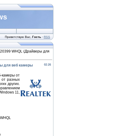
ws
Приветствую Вас
,
Гость
·
RSS
00.20399 WHQL (Драйверы для
еры для веб камеры
02:26
б-камеры от
р от разных
огих других.
равлением
Windows 11,
ь WHQL
9