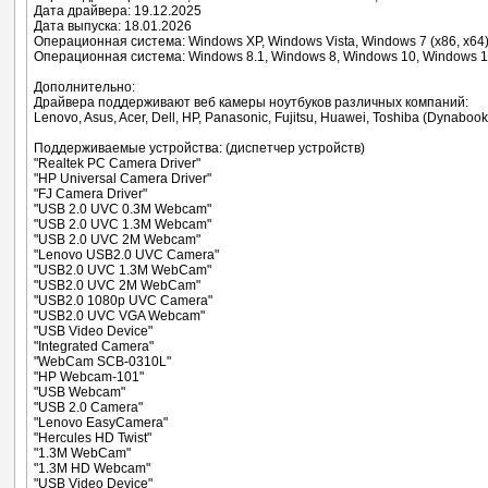
Дата драйвера: 19.12.2025
Дата выпуска: 18.01.2026
Операционная система: Windows XP, Windows Vista, Windows 7 (x86, x64
Операционная система: Windows 8.1, Windows 8, Windows 10, Windows 11
Дополнительно:
Драйвера поддерживают веб камеры ноутбуков различных компаний:
Lenovo, Asus, Acer, Dell, HP, Panasonic, Fujitsu, Huawei, Toshiba (Dynabook
Поддерживаемые устройства: (диспетчер устройств)
"Realtek PC Camera Driver"
"HP Universal Camera Driver"
"FJ Camera Driver"
"USB 2.0 UVC 0.3M Webcam"
"USB 2.0 UVC 1.3M Webcam"
"USB 2.0 UVC 2M Webcam"
"Lenovo USB2.0 UVC Camera"
"USB2.0 UVC 1.3M WebCam"
"USB2.0 UVC 2M WebCam"
"USB2.0 1080p UVC Camera"
"USB2.0 UVC VGA Webcam"
"USB Video Device"
"Integrated Camera"
"WebCam SCB-0310L"
"HP Webcam-101"
"USB Webcam"
"USB 2.0 Camera"
"Lenovo EasyCamera"
"Hercules HD Twist"
"1.3M WebCam"
"1.3M HD Webcam"
"USB Video Device"