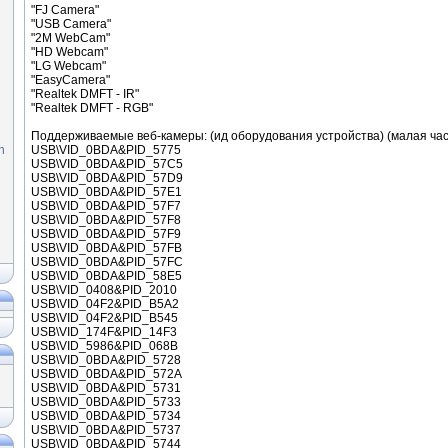
"FJ Camera"
"USB Camera"
"2M WebCam"
"HD Webcam"
"LG Webcam"
"EasyCamera"
"Realtek DMFT - IR"
"Realtek DMFT - RGB"
Поддерживаемые веб-камеры: (ид оборудования устройства) (малая час
n
USB\VID_0BDA&PID_5775
USB\VID_0BDA&PID_57C5
USB\VID_0BDA&PID_57D9
USB\VID_0BDA&PID_57E1
USB\VID_0BDA&PID_57F7
USB\VID_0BDA&PID_57F8
USB\VID_0BDA&PID_57F9
USB\VID_0BDA&PID_57FB
USB\VID_0BDA&PID_57FC
USB\VID_0BDA&PID_58E5
USB\VID_0408&PID_2010
USB\VID_04F2&PID_B5A2
USB\VID_04F2&PID_B545
USB\VID_174F&PID_14F3
USB\VID_5986&PID_068B
USB\VID_0BDA&PID_5728
USB\VID_0BDA&PID_572A
USB\VID_0BDA&PID_5731
USB\VID_0BDA&PID_5733
USB\VID_0BDA&PID_5734
USB\VID_0BDA&PID_5737
USB\VID_0BDA&PID_5744