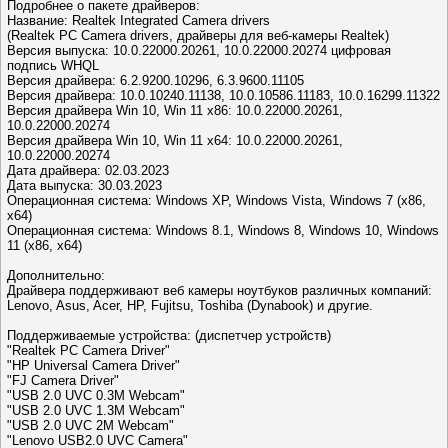
Подробнее о пакете драйверов:
Название: Realtek Integrated Camera drivers
(Realtek PC Camera drivers, драйверы для веб-камеры Realtek)
Версия выпуска: 10.0.22000.20261, 10.0.22000.20274 цифровая
подпись WHQL
Версия драйвера: 6.2.9200.10296, 6.3.9600.11105
Версия драйвера: 10.0.10240.11138, 10.0.10586.11183, 10.0.16299.11322
Версия драйвера Win 10, Win 11 x86: 10.0.22000.20261,
10.0.22000.20274
Версия драйвера Win 10, Win 11 x64: 10.0.22000.20261,
10.0.22000.20274
Дата драйвера: 02.03.2023
Дата выпуска: 30.03.2023
Операционная система: Windows XP, Windows Vista, Windows 7 (x86,
x64)
Операционная система: Windows 8.1, Windows 8, Windows 10, Windows
11 (x86, x64)
Дополнительно:
Драйвера поддерживают веб камеры ноутбуков различных компаний:
Lenovo, Asus, Acer, HP, Fujitsu, Toshiba (Dynabook) и другие.
Поддерживаемые устройства: (диспетчер устройств)
"Realtek PC Camera Driver"
"HP Universal Camera Driver"
"FJ Camera Driver"
"USB 2.0 UVC 0.3M Webcam"
"USB 2.0 UVC 1.3M Webcam"
"USB 2.0 UVC 2M Webcam"
"Lenovo USB2.0 UVC Camera"