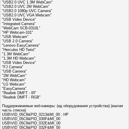
"USB2.0 UVC 1.3M WebCam"
"USB2.0 UVC 2M WebCam"
"USB2.0 1080p UVC Camera"
"USB2.0 UVC VGA Webcam"
"USB Video Device"
"Integrated Camera"
"WebCam SCB-0310L"
"HP Webcam-101"
"USB Webcam"
"USB 2.0 Camera"
"Lenovo EasyCamera"
"Hercules HD Twist"
"1.3M WebCam"
"1.3M HD Webcam"
"USB Video Device"
"FJ Camera"
"USB Camera"
"2M WebCam"
"HD Webcam"
"LG Webcam"
"EasyCamera"
"Realtek DMFT - IR"
"Realtek DMFT - RGB"
Поддерживаемые веб-камеры: (ид оборудования устройства) (малая
часть списка)
USB\VID_05C8&PID_0213&MI_00 ; HP
USB\VID_05C8&PID_030F&MI_00
USB\VID_05C8&PID_032E&MI_00
USB\VID_05C8&PID_032F&MI_00