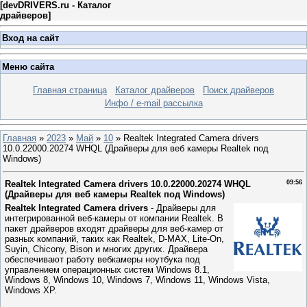
[
devDRIVERS.ru - Каталог
драйверов
]
Вход на сайт
Меню сайта
Главная страница
Каталог драйверов
Поиск драйверов
Инфо / e-mail рассылка
Главная
»
2023
»
Май
»
10
» Realtek Integrated Camera drivers
10.0.22000.20274 WHQL (Драйверы для веб камеры Realtek под
Windows)
Realtek Integrated Camera drivers 10.0.22000.20274 WHQL
09:56
(Драйверы для веб камеры Realtek под Windows)
Realtek Integrated Camera drivers
- Драйверы для
интегрированной веб-камеры от компании Realtek. В
пакет драйверов входят драйверы для веб-камер от
разных компаний, таких как Realtek, D-MAX, Lite-On,
Suyin, Chicony, Bison и многих других. Драйвера
обеспечивают работу вебкамеры ноутбука под
управлением операционных систем Windows 8.1,
Windows 8, Windows 10, Windows 7, Windows 11, Windows Vista,
Windows XP.