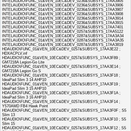
INTELAUDIO\FUNC_01&VEN_10EC&DEV_0236&SUBSYS_17AA3905
INTELAUDIO\FUNC_01&VEN_10EC&DEV_0236&SUBSYS_17AA3906
INTELAUDIO\FUNC_01&VEN_10EC&DEV_0236&SUBSYS_17AA3907
INTELAUDIO\FUNC_01&VEN_10EC&DEV_0236&SUBSYS_17AA3908
INTELAUDIO\FUNC_01&VEN_10EC&DEV_0236&SUBSYS_17AA3914
INTELAUDIO\FUNC_01&VEN_10EC&DEV_0236&SUBSYS_17AA3915
INTELAUDIO\FUNC_01&VEN_10EC&DEV_0236&SUBSYS_17AA7401
INTELAUDIO\FUNC_01&VEN_10EC&DEV_0257&SUBSYS_17AA5122
INTELAUDIO\FUNC_01&VEN_10EC&DEV_0287&SUBSYS_17AA3A34
INTELAUDIO\FUNC_01&VEN_10EC&DEV_0287&SUBSYS_17AA3A35
INTELAUDIO\FUNC_01&VEN_10EC&DEV_0287&SUBSYS_17AA3819
HDAUDIO\FUNC_01&VEN_10EC&DEV_0257&SUBSYS_17AA3E22 ;
HDXACPLV.inf
HDAUDIO\FUNC_01&VEN_10EC&DEV_0257&SUBSYS_17AA3F89 ;
GM7218A Legion-Go Lite
HDAUDIO\FUNC_01&VEN_10EC&DEV_0257&SUBSYS_17AA3E14 ;
GM7218A Legion Go S
HDAUDIO\FUNC_01&VEN_10EC&DEV_0257&SUBSYS_17AA3F18 ;
IdeaPad Slim 3 14 AHP10
HDAUDIO\FUNC_01&VEN_10EC&DEV_0257&SUBSYS_17AA3F19 ;
IdeaPad Slim 3 15 AHP10
HDAUDIO\FUNC_01&VEN_10EC&DEV_0257&SUBSYS_17AA3F1A ;
IdeaPad Slim 3 16 AHP10
HDAUDIO\FUNC_01&VEN_10EC&DEV_0257&SUBSYS_17AA3F14 ;
Y570AMD FB4 Hawk Point
HDAUDIO\FUNC_01&VEN_10EC&DEV_0257&SUBSYS_17AA3F0F ; S5
Slim 13
HDAUDIO\FUNC_01&VEN_10EC&DEV_0257&SUBSYS_17AA3F10 ; S5
Slim 15
HDAUDIO\FUNC_01&VEN_10EC&DEV_0257&SUBSYS_17AA3F12 ; S5