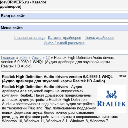
[
devDRIVERS.ru - Каталог
драйверов
]
Вход на сайт
Меню сайта
Главная страница
Каталог драйверов
Поиск драйверов
Инфо / e-mail рассылка
Главная
»
2026
»
Июль
»
12
» Realtek High Definition Audio drivers
version 6.0.9989.1 WHQL (Аудио драйвера для звуковой карты
Realtek HD Audio)
Realtek High Definition Audio drivers version 6.0.9989.1 WHQL
05:45
(Аудио драйвера для звуковой карты Realtek HD Audio)
Realtek High Definition Audio drivers
- Аудио
драйверы для звуковой карты на микросхемах
компании Realtek. Пакет драйверов предназначены
для всех аудио устройств Realtek High Definition
Audio и обеспечивают подключение аудио-устройств
по технологии Plug and Play, полноценную поддержку
новых форматов звука, более точное распознавание
речи, другие функции работы со звуком в операционных системах
Windows 10, Windows 11, Windows 8.1, Windows 8, Windows 7.