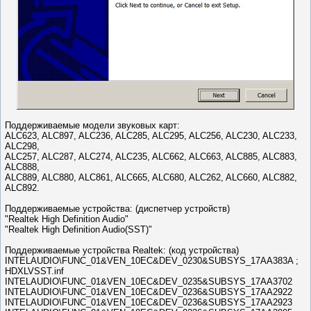
Поддерживаемые модели звуковых карт:
ALC623, ALC897, ALC236, ALC285, ALC295, ALC256, ALC230, ALC233,
ALC298,
ALC257, ALC287, ALC274, ALC235, ALC662, ALC663, ALC885, ALC883,
ALC888,
ALC889, ALC880, ALC861, ALC665, ALC680, ALC262, ALC660, ALC882,
ALC892.
Поддерживаемые устройства: (диспетчер устройств)
"Realtek High Definition Audio"
"Realtek High Definition Audio(SST)"
Поддерживаемые устройства Realtek: (код устройства)
INTELAUDIO\FUNC_01&VEN_10EC&DEV_0230&SUBSYS_17AA383A ;
HDXLVSST.inf
INTELAUDIO\FUNC_01&VEN_10EC&DEV_0235&SUBSYS_17AA3702
INTELAUDIO\FUNC_01&VEN_10EC&DEV_0236&SUBSYS_17AA2922
INTELAUDIO\FUNC_01&VEN_10EC&DEV_0236&SUBSYS_17AA2923