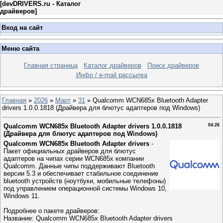
[
devDRIVERS.ru - Каталог
драйверов
]
Вход на сайт
Меню сайта
Главная страница
Каталог драйверов
Поиск драйверов
Инфо / e-mail рассылка
Главная
»
2026
»
Март
»
31
» Qualcomm WCN685x Bluetooth Adapter
drivers 1.0.0.1818 (Драйвера для блютуc адаптеров под Windows)
Qualcomm WCN685x Bluetooth Adapter drivers 1.0.0.1818
04:26
(Драйвера для блютуc адаптеров под Windows)
Qualcomm WCN685x Bluetooth Adapter drivers
-
Пакет официальных драйверов для блютус
адаптеров на чипах серии WCN685x компании
Qualcomm. Данные чипы поддерживают Bluetooth
версии 5.3 и обеспечивает стабильное соединение
bluetooth устройств (ноутбуки, мобильные телефоны)
под управлением операционной системы Windows 10,
Windows 11.
Подробнее о пакете драйверов:
Название: Qualcomm WCN685x Bluetooth Adapter drivers