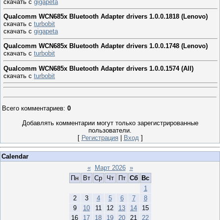
скачать с
gigapeta
Qualcomm WCN685x Bluetooth Adapter drivers 1.0.0.1818 (Lenovo)
скачать с
turbobit
скачать с
gigapeta
Qualcomm WCN685x Bluetooth Adapter drivers 1.0.0.1748 (Lenovo)
скачать с
turbobit
Qualcomm WCN685x Bluetooth Adapter drivers 1.0.0.1574 (All)
скачать с
turbobit
Всего комментариев
:
0
Добавлять комментарии могут только зарегистрированные
пользователи.
[
Регистрация
|
Вход
]
Calendar
«
Март 2026
»
Пн
Вт
Ср
Чт
Пт
Сб
Вс
1
2
3
4
5
6
7
8
9
10
11
12
13
14
15
16
17
18
19
20
21
22