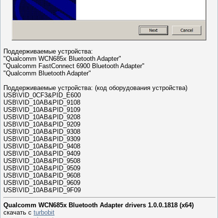
Поддерживаемые устройства:
"Qualcomm WCN685x Bluetooth Adapter"
"Qualcomm FastConnect 6900 Bluetooth Adapter"
"Qualcomm Bluetooth Adapter"
Поддерживаемые устройства: (код оборудования устройства)
USB\VID_0CF3&PID_E600
USB\VID_10AB&PID_9108
USB\VID_10AB&PID_9109
USB\VID_10AB&PID_9208
USB\VID_10AB&PID_9209
USB\VID_10AB&PID_9308
USB\VID_10AB&PID_9309
USB\VID_10AB&PID_9408
USB\VID_10AB&PID_9409
USB\VID_10AB&PID_9508
USB\VID_10AB&PID_9509
USB\VID_10AB&PID_9608
USB\VID_10AB&PID_9609
USB\VID_10AB&PID_9F09
Qualcomm WCN685x Bluetooth Adapter drivers 1.0.0.1818 (x64)
скачать с
turbobit