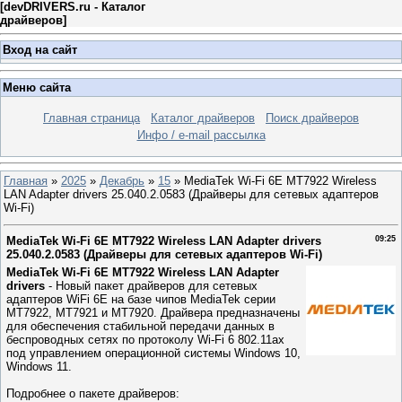
[
devDRIVERS.ru - Каталог
драйверов
]
Вход на сайт
Меню сайта
Главная страница
Каталог драйверов
Поиск драйверов
Инфо / e-mail рассылка
Главная
»
2025
»
Декабрь
»
15
» MediaTek Wi-Fi 6E MT7922 Wireless
LAN Adapter drivers 25.040.2.0583 (Драйверы для сетевых адаптеров
Wi-Fi)
MediaTek Wi-Fi 6E MT7922 Wireless LAN Adapter drivers
09:25
25.040.2.0583 (Драйверы для сетевых адаптеров Wi-Fi)
MediaTek Wi-Fi 6E MT7922 Wireless LAN Adapter
drivers
- Новый пакет драйверов для сетевых
адаптеров WiFi 6E на базе чипов MediaTek серии
MT7922, MT7921 и MT7920. Драйвера предназначены
для обеспечения стабильной передачи данных в
беспроводных сетях по протоколу Wi-Fi 6 802.11ax
под управлением операционной системы Windows 10,
Windows 11.
Подробнее о пакете драйверов: