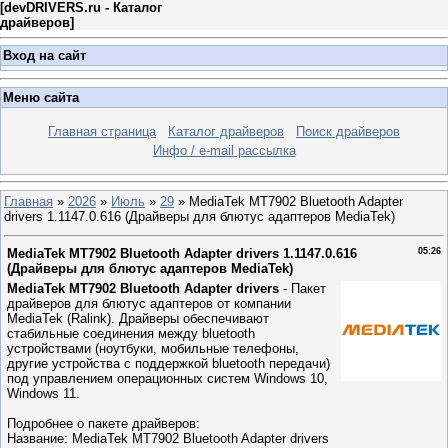
[
devDRIVERS.ru - Каталог
драйверов
]
Вход на сайт
Меню сайта
Главная страница
Каталог драйверов
Поиск драйверов
Инфо / e-mail рассылка
Главная
»
2026
»
Июль
»
29
» MediaTek MT7902 Bluetooth Adapter
drivers 1.1147.0.616 (Драйверы для блютуc адаптеров MediaTek)
MediaTek MT7902 Bluetooth Adapter drivers 1.1147.0.616
05:26
(Драйверы для блютуc адаптеров MediaTek)
MediaTek MT7902 Bluetooth Adapter drivers
- Пакет
драйверов для блютус адаптеров от компании
MediaTek (Ralink). Драйверы обеспечивают
стабильные соединения между bluetooth
устройствами (ноутбуки, мобильные телефоны,
другие устройства с поддержкой bluetooth передачи)
под управлением операционных систем Windows 10,
Windows 11.
Подробнее о пакете драйверов:
Название: MediaTek MT7902 Bluetooth Adapter drivers