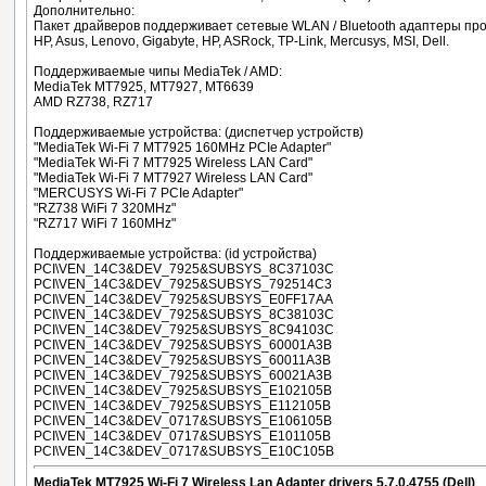
Дополнительно:
Пакет драйверов поддерживает сетевые WLAN / Bluetooth адаптеры пр
HP, Asus, Lenovo, Gigabyte, HP, ASRock, TP-Link, Mercusys, MSI, Dell.
Поддерживаемые чипы MediaTek / AMD:
MediaTek MT7925, MT7927, MT6639
AMD RZ738, RZ717
Поддерживаемые устройства: (диспетчер устройств)
"MediaTek Wi-Fi 7 MT7925 160MHz PCIe Adapter"
"MediaTek Wi-Fi 7 MT7925 Wireless LAN Card"
"MediaTek Wi-Fi 7 MT7927 Wireless LAN Card"
"MERCUSYS Wi-Fi 7 PCIe Adapter"
"RZ738 WiFi 7 320MHz"
"RZ717 WiFi 7 160MHz"
Поддерживаемые устройства: (id устройства)
PCI\VEN_14C3&DEV_7925&SUBSYS_8C37103C
PCI\VEN_14C3&DEV_7925&SUBSYS_792514C3
PCI\VEN_14C3&DEV_7925&SUBSYS_E0FF17AA
PCI\VEN_14C3&DEV_7925&SUBSYS_8C38103C
PCI\VEN_14C3&DEV_7925&SUBSYS_8C94103C
PCI\VEN_14C3&DEV_7925&SUBSYS_60001A3B
PCI\VEN_14C3&DEV_7925&SUBSYS_60011A3B
PCI\VEN_14C3&DEV_7925&SUBSYS_60021A3B
PCI\VEN_14C3&DEV_7925&SUBSYS_E102105B
PCI\VEN_14C3&DEV_7925&SUBSYS_E112105B
PCI\VEN_14C3&DEV_0717&SUBSYS_E106105B
PCI\VEN_14C3&DEV_0717&SUBSYS_E101105B
PCI\VEN_14C3&DEV_0717&SUBSYS_E10C105B
MediaTek MT7925 Wi-Fi 7 Wireless Lan Adapter drivers 5.7.0.4755 (Dell)