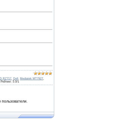
D RZ717
,
Dell
,
Mediatek MT7927
,
|
Рейтинг
:
5.0
/
1
 пользователи.