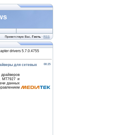
ws
Приветствую Вас
,
Гость
·
RSS
pter drivers 5.7.0.4755
(Драйверы для сетевых
08:25
 драйверов
, MT7927 и
ачи данных
равлением