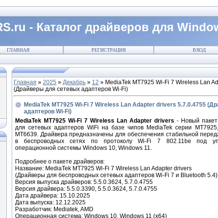
S.ru - Каталог драйверов для Windo
ГЛАВНАЯ
РЕГИСТРАЦИЯ
ВХОД
Главная
»
2025
»
Декабрь
»
12
» MediaTek MT7925 Wi-Fi 7 Wireless Lan Ada
(Драйверы для сетевых адаптеров Wi-Fi)
MediaTek MT7925 Wi-Fi 7 Wireless Lan Adapter drivers 5.7.0.4755 
адаптеров Wi-Fi)
MediaTek MT7925 Wi-Fi 7 Wireless Lan Adapter drivers
- Новый пакет
для сетевых адаптеров WiFi на базе чипов MediaTek серии MT7925
MT6639. Драйвера предназначены для обеспечения стабильной перед
в беспроводных сетях по протоколу Wi-Fi 7 802.11be под уп
операционной системы Windows 10, Windows 11.
Подробнее о пакете драйверов:
Название:
MediaTek MT7925 Wi-Fi 7 Wireless Lan Adapter drivers
(Драйверы для беспроводных сетевых адаптеров Wi-Fi 7 и Bluetooth 5.4)
Версия выпуска драйверов: 5.5.0.3624, 5.7.0.4755
Версия драйвера: 5.5.0.3390, 5.5.0.3624, 5.7.0.4755
Дата драйвера: 15.10.2025
Дата выпуска: 12.12.2025
Разработчик: Mediatek, AMD
Операционная система: Windows 10, Windows 11 (x64)