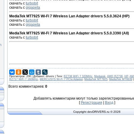
скачать с
turbobit
скачать с
gigapeta
MediaTek MT7925 Wi-Fi 7 Wireless Lan Adapter drivers 5.5.0.3624 (HP)
скачать с
turbobit
скачать с
gigapeta
MediaTek MT7925 Wi-Fi 7 Wireless Lan Adapter drivers 5.5.0.3390 (All)
скачать с
turbobit
n
Просмотров
: 208 |
Добавил
: drivers |
Теги
:
RZ738 WiFi 7 320MHz
,
Mediatek
,
AMD RZ738
,
HP
,
AM
RZ717 WiFi 7 160MHz
,
MERCUSYS Wi-Fi 7 PCIe Adapter
,
MediaTek MT7925
,
MediaTek MT6639
Всего комментариев
:
0
Добавлять комментарии могут только зарегистрированные
[
Регистрация
|
Вход
]
Copyright devDRIVERS.ru © 2026