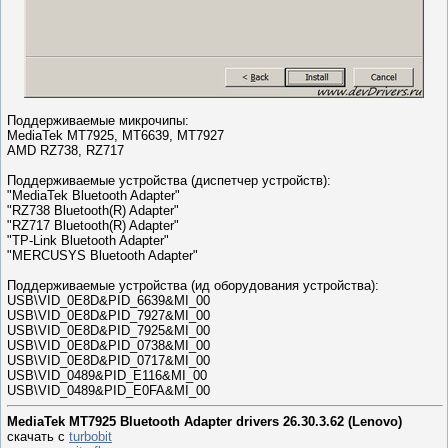
Поддерживаемые микрочипы:
MediaTek MT7925, MT6639, MT7927
AMD RZ738, RZ717
Поддерживаемые устройства (диспетчер устройств):
"MediaTek Bluetooth Adapter"
"RZ738 Bluetooth(R) Adapter"
"RZ717 Bluetooth(R) Adapter"
"TP-Link Bluetooth Adapter"
"MERCUSYS Bluetooth Adapter"
Поддерживаемые устройства (ид оборудования устройства):
USB\VID_0E8D&PID_6639&MI_00
USB\VID_0E8D&PID_7927&MI_00
USB\VID_0E8D&PID_7925&MI_00
USB\VID_0E8D&PID_0738&MI_00
USB\VID_0E8D&PID_0717&MI_00
USB\VID_0489&PID_E116&MI_00
USB\VID_0489&PID_E0FA&MI_00
MediaTek MT7925 Bluetooth Adapter drivers 26.30.3.62 (Lenovo)
скачать с
turbobit