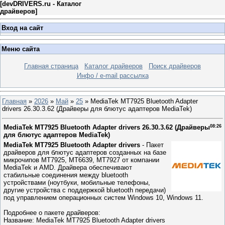
[
devDRIVERS.ru - Каталог
драйверов
]
Вход на сайт
Меню сайта
Главная страница
Каталог драйверов
Поиск драйверов
Инфо / e-mail рассылка
Главная
»
2026
»
Май
»
25
» MediaTek MT7925 Bluetooth Adapter
drivers 26.30.3.62 (Драйверы для блютуc адаптеров MediaTek)
MediaTek MT7925 Bluetooth Adapter drivers 26.30.3.62 (Драйверы
08:26
для блютуc адаптеров MediaTek)
MediaTek MT7925 Bluetooth Adapter drivers
- Пакет
драйверов для блютус адаптеров созданных на базе
микрочипов MT7925, MT6639, MT7927 от компании
MediaTek и AMD. Драйвера обеспечивают
стабильные соединения между bluetooth
устройствами (ноутбуки, мобильные телефоны,
другие устройства с поддержкой bluetooth передачи)
под управлением операционных систем Windows 10, Windows 11.
Подробнее о пакете драйверов:
Название: MediaTek MT7925 Bluetooth Adapter drivers