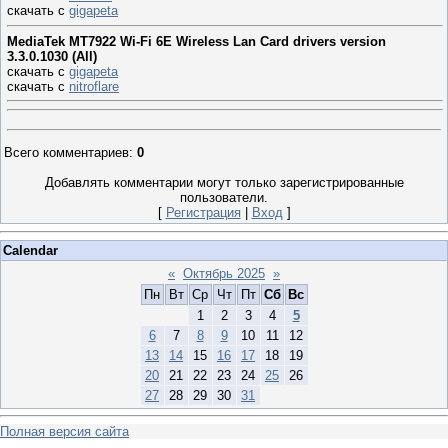
скачать с
gigapeta
MediaTek MT7922 Wi-Fi 6E Wireless Lan Card drivers version
3.3.0.1030 (All)
скачать с
gigapeta
скачать с
nitroflare
Всего комментариев
:
0
Добавлять комментарии могут только зарегистрированные
пользователи.
[
Регистрация
|
Вход
]
Calendar
«
Октябрь 2025
»
Пн
Вт
Ср
Чт
Пт
Сб
Вс
1
2
3
4
5
6
7
8
9
10
11
12
13
14
15
16
17
18
19
20
21
22
23
24
25
26
27
28
29
30
31
Полная версия сайта