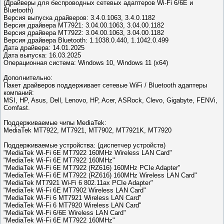
(Драйверы для беспроводных сетевых адаптеров Wi-Fi 6/6E и
Bluetooth)
Версия выпуска драйверов: 3.4.0.1063, 3.4.0.1182
Версия драйвера MT7921: 3.04.00.1063, 3.04.00.1182
Версия драйвера MT7922: 3.04.00.1063, 3.04.00.1182
Версия драйвера Bluetooth: 1.1038.0.440, 1.1042.0.499
Дата драйвера: 14.01.2025
Дата выпуска: 16.03.2025
Операционная система: Windows 10, Windows 11 (x64)
Дополнительно:
Пакет драйверов поддерживает сетевые WiFi / Bluetooth адаптеры
компаний:
MSI, HP, Asus, Dell, Lenovo, HP, Acer, ASRock, Clevo, Gigabyte, FENVi,
Comfast.
Поддерживаемые чипы MediaTek:
MediaTek MT7922, MT7921, MT7902, MT7921K, MT7920
Поддерживаемые устройства: (диспетчер устройств)
"MediaTek Wi-Fi 6E MT7922 160MHz Wireless LAN Card"
"MediaTek Wi-Fi 6E MT7922 160MHz"
"MediaTek Wi-Fi 6E MT7922 (RZ616) 160MHz PCIe Adapter"
"MediaTek Wi-Fi 6E MT7922 (RZ616) 160MHz Wireless LAN Card"
"MediaTek MT7921 Wi-Fi 6 802.11ax PCIe Adapter"
"MediaTek Wi-Fi 6E MT7902 Wireless LAN Card"
"MediaTek Wi-Fi 6 MT7921 Wireless LAN Card"
"MediaTek Wi-Fi 6 MT7920 Wireless LAN Card"
"MediaTek Wi-Fi 6/6E Wireless LAN Card"
"MediaTek Wi-Fi 6E MT7922 160MHz"