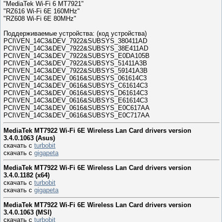
"MediaTek Wi-Fi 6 MT7921"
"RZ616 Wi-Fi 6E 160MHz"
"RZ608 Wi-Fi 6E 80MHz"
Поддерживаемые устройства: (код устройства)
PCI\VEN_14C3&DEV_7922&SUBSYS_380411AD
PCI\VEN_14C3&DEV_7922&SUBSYS_38E411AD
PCI\VEN_14C3&DEV_7922&SUBSYS_E0DA105B
PCI\VEN_14C3&DEV_7922&SUBSYS_51411A3B
PCI\VEN_14C3&DEV_7922&SUBSYS_59141A3B
PCI\VEN_14C3&DEV_0616&SUBSYS_061614C3
PCI\VEN_14C3&DEV_0616&SUBSYS_C61614C3
PCI\VEN_14C3&DEV_0616&SUBSYS_D61614C3
PCI\VEN_14C3&DEV_0616&SUBSYS_E61614C3
PCI\VEN_14C3&DEV_0616&SUBSYS_E0C617AA
PCI\VEN_14C3&DEV_0616&SUBSYS_E0C717AA
MediaTek MT7922 Wi-Fi 6E Wireless Lan Card drivers version
3.4.0.1063 (Asus)
скачать с
turbobit
скачать с
gigapeta
MediaTek MT7922 Wi-Fi 6E Wireless Lan Card drivers version
3.4.0.1182 (x64)
скачать с
turbobit
скачать с
gigapeta
MediaTek MT7922 Wi-Fi 6E Wireless Lan Card drivers version
3.4.0.1063 (MSI)
скачать с
turbobit