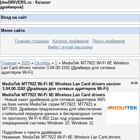
[
devDRIVERS.ru - Каталог
драйверов
]
Вход на сайт
Меню сайта
Главная страница
Каталог драйверов
Поиск драйверов
Инфо / e-mail рассылка
Главная
»
2025
»
Октябрь
»
5
» MediaTek MT7922 Wi-Fi 6E Wireless
Lan Card drivers version 3.04.00.1182 (Драйвера для сетевых
адаптеров Wi-Fi)
MediaTek MT7922 Wi-Fi 6E Wireless Lan Card drivers version
10:25
3.04.00.1182 (Драйвера для сетевых адаптеров Wi-Fi)
MediaTek MT7922 Wi-Fi 6E Wireless Lan Card drivers
- Новый пакет драйверов для сетевых адаптеров WiFi
на базе чипов MediaTek серии MT7922, MT7921 и
MT7920. Драйвера предназначены для обеспечения
стабильной передачи данных в беспроводных сетях
по протоколу Wi-Fi 6 802.11ax под управлением
операционной системы Windows 10, Windows 11.
Подробнее о пакете драйверов:
Название:
MediaTek MT7922 Wi-Fi 6E Wireless Lan Card drivers