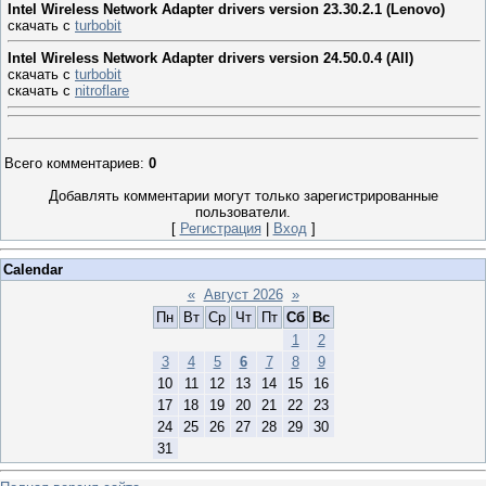
Intel Wireless Network Adapter drivers version 23.30.2.1 (Lenovo)
скачать с
turbobit
Intel Wireless Network Adapter drivers version 24.50.0.4 (All)
скачать с
turbobit
скачать с
nitroflare
Всего комментариев
:
0
Добавлять комментарии могут только зарегистрированные
пользователи.
[
Регистрация
|
Вход
]
Calendar
«
Август 2026
»
Пн
Вт
Ср
Чт
Пт
Сб
Вс
1
2
3
4
5
6
7
8
9
10
11
12
13
14
15
16
17
18
19
20
21
22
23
24
25
26
27
28
29
30
31