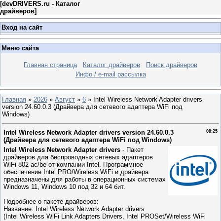
[
devDRIVERS.ru - Каталог
драйверов
]
Вход на сайт
Меню сайта
Главная страница
Каталог драйверов
Поиск драйверов
Инфо / e-mail рассылка
Главная
»
2026
»
Август
»
6
» Intel Wireless Network Adapter drivers
version 24.60.0.3 (Драйвера для сетевого адаптера WiFi под
Windows)
Intel Wireless Network Adapter drivers version 24.60.0.3
08:25
(Драйвера для сетевого адаптера WiFi под Windows)
Intel Wireless Network Adapter drivers
- Пакет
драйверов для беспроводных сетевых адаптеров
WiFi 802 ac/be от компании Intel. Программное
обеспечение Intel PRO/Wireless WiFi и драйвера
предназначены для работы в операционных системах
Windows 11, Windows 10 под 32 и 64 бит.
Подробнее о пакете драйверов:
Название: Intel Wireless Network Adapter drivers
(Intel Wireless WiFi Link Adapters Drivers, Intel PROSet/Wireless WiFi