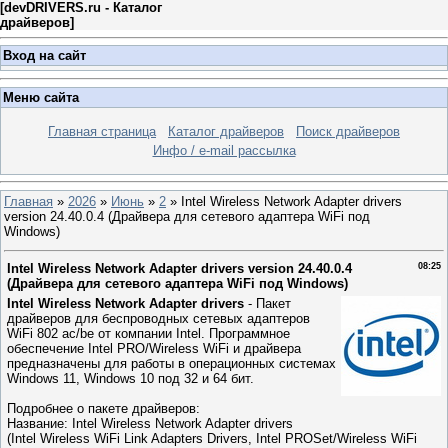
[
devDRIVERS.ru - Каталог
драйверов
]
Вход на сайт
Меню сайта
Главная страница
Каталог драйверов
Поиск драйверов
Инфо / e-mail рассылка
Главная
»
2026
»
Июнь
»
2
» Intel Wireless Network Adapter drivers
version 24.40.0.4 (Драйвера для сетевого адаптера WiFi под
Windows)
Intel Wireless Network Adapter drivers version 24.40.0.4
08:25
(Драйвера для сетевого адаптера WiFi под Windows)
Intel Wireless Network Adapter drivers
- Пакет
драйверов для беспроводных сетевых адаптеров
WiFi 802 ac/be от компании Intel. Программное
обеспечение Intel PRO/Wireless WiFi и драйвера
предназначены для работы в операционных системах
Windows 11, Windows 10 под 32 и 64 бит.
Подробнее о пакете драйверов:
Название: Intel Wireless Network Adapter drivers
(Intel Wireless WiFi Link Adapters Drivers, Intel PROSet/Wireless WiFi