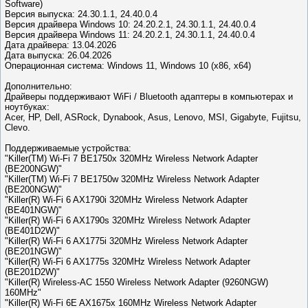
Software)
Версия выпуска: 24.30.1.1, 24.40.0.4
Версия драйвера Windows 10: 24.20.2.1, 24.30.1.1, 24.40.0.4
Версия драйвера Windows 11: 24.20.2.1, 24.30.1.1, 24.40.0.4
Дата драйвера: 13.04.2026
Дата выпуска: 26.04.2026
Операционная система: Windows 11, Windows 10 (x86, x64)
Дополнительно:
Драйверы поддерживают WiFi / Bluetooth адаптеры в компьютерах и
ноутбуках:
Acer, HP, Dell, ASRock, Dynabook, Asus, Lenovo, MSI, Gigabyte, Fujitsu,
Clevo.
Поддерживаемые устройства:
"Killer(TM) Wi-Fi 7 BE1750x 320MHz Wireless Network Adapter
(BE200NGW)"
"Killer(TM) Wi-Fi 7 BE1750w 320MHz Wireless Network Adapter
(BE200NGW)"
"Killer(R) Wi-Fi 6 AX1790i 320MHz Wireless Network Adapter
(BE401NGW)"
"Killer(R) Wi-Fi 6 AX1790s 320MHz Wireless Network Adapter
(BE401D2W)"
"Killer(R) Wi-Fi 6 AX1775i 320MHz Wireless Network Adapter
(BE201NGW)"
"Killer(R) Wi-Fi 6 AX1775s 320MHz Wireless Network Adapter
(BE201D2W)"
"Killer(R) Wireless-AC 1550 Wireless Network Adapter (9260NGW)
160MHz"
"Killer(R) Wi-Fi 6E AX1675x 160MHz Wireless Network Adapter