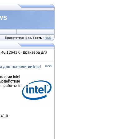
ws
Приветствую Вас
,
Гость
·
RSS
20.40.12641.0 (Драйвера для
а для технолигии Intel
06:26
логии Intel
имодействие
ля работы в
641.0