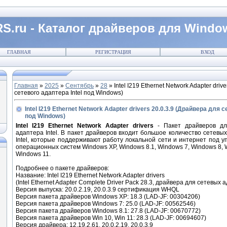
S.ru - Каталог драйверов для Windo
ГЛАВНАЯ
РЕГИСТРАЦИЯ
ВХОД
Главная
»
2025
»
Сентябрь
»
28
» Intel I219 Ethernet Network Adapter driv
сетевого адаптера Intel под Windows)
Intel I219 Ethernet Network Adapter drivers 20.0.3.9 (Драйвера для с
под Windows)
Intel I219 Ethernet Network Adapter drivers
- Пакет драйверов дл
адаптера Intel. В пакет драйверов входит большое количество сетевы
Intel, которые поддерживают работу локальной сети и интернет под 
операционных систем Windows XP, Windows 8.1, Windows 7, Windows 8, 
Windows 11.
Подробнее о пакете драйверов:
Название: Intel I219 Ethernet Network Adapter drivers
(Intel Ethernet Adapter Complete Driver Pack 28.3, драйвера для сетевых а
Версия выпуска: 20.0.2.19, 20.0.3.9 сертификация WHQL
Версия пакета драйверов Windows XP: 18.3 (LAD-JF: 00304206)
Версия пакета драйверов Windows 7: 25.0 (LAD-JF: 00562546)
Версия пакета драйверов Windows 8.1: 27.8 (LAD-JF: 00670772)
Версия пакета драйверов Win 10, Win 11: 28.3 (LAD-JF: 00694607)
Версия драйвера: 12.19.2.61, 20.0.2.19, 20.0.3.9