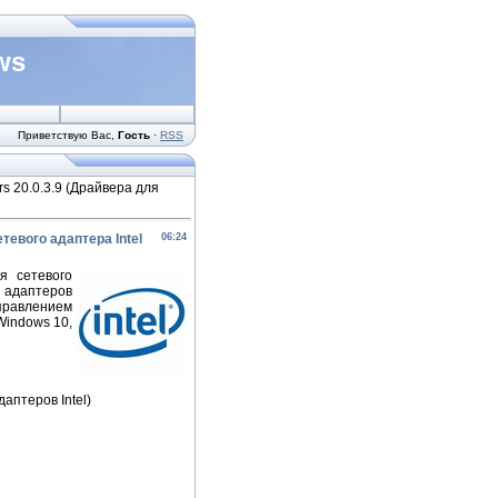
ws
Приветствую Вас
,
Гость
·
RSS
ers 20.0.3.9 (Драйвера для
етевого адаптера Intel
06:24
я сетевого
х адаптеров
управлением
Windows 10,
даптеров Intel)