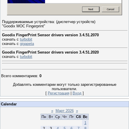
Поддерживаемые устройства: (диспетчер устройств)
"Goodix MOC Fingerprint"
Goodix FingerPrint Sensor drivers version 3.4.51.2070
скачать с
turbobit
скачать с
gigapeta
Goodix FingerPrint Sensor drivers version 3.4.51.2020
скачать с
turbobit
Всего комментариев
:
0
Добавлять комментарии могут только зарегистрированные
пользователи.
[
Регистрация
|
Вход
]
Calendar
«
Март 2026
»
Пн
Вт
Ср
Чт
Пт
Сб
Вс
1
2
3
4
5
6
7
8