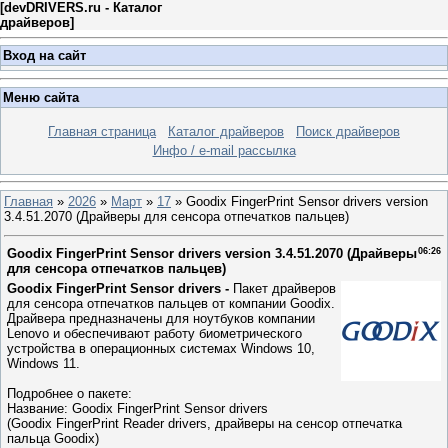
[
devDRIVERS.ru - Каталог
драйверов
]
Вход на сайт
Меню сайта
Главная страница
Каталог драйверов
Поиск драйверов
Инфо / e-mail рассылка
Главная
»
2026
»
Март
»
17
» Goodix FingerPrint Sensor drivers version
3.4.51.2070 (Драйверы для сенсора отпечатков пальцев)
Goodix FingerPrint Sensor drivers version 3.4.51.2070 (Драйверы
06:26
для сенсора отпечатков пальцев)
Goodix FingerPrint Sensor drivers -
Пакет драйверов
для сенсора отпечатков пальцев от компании Goodix.
Драйвера предназначены для ноутбуков компании
Lenovo и обеспечивают работу биометрического
устройства в операционных системах Windows 10,
Windows 11.
Подробнее о пакете:
Название: Goodix FingerPrint Sensor drivers
(Goodix FingerPrint Reader drivers, драйверы на сенсор отпечатка
пальца Goodix)