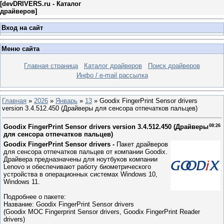
[
devDRIVERS.ru - Каталог
драйверов
]
Вход на сайт
Меню сайта
Главная страница
Каталог драйверов
Поиск драйверов
Инфо / e-mail рассылка
Главная
»
2026
»
Январь
»
13
» Goodix FingerPrint Sensor drivers
version 3.4.512.450 (Драйверы для сенсора отпечатков пальцев)
Goodix FingerPrint Sensor drivers version 3.4.512.450 (Драйверы
08:26
для сенсора отпечатков пальцев)
Goodix FingerPrint Sensor drivers -
Пакет драйверов
для сенсора отпечатков пальцев от компании Goodix.
Драйвера предназначены для ноутбуков компании
Lenovo и обеспечивают работу биометрического
устройства в операционных системах Windows 10,
Windows 11.
Подробнее о пакете:
Название: Goodix FingerPrint Sensor drivers
(Goodix MOC Fingerprint Sensor drivers, Goodix FingerPrint Reader
drivers)