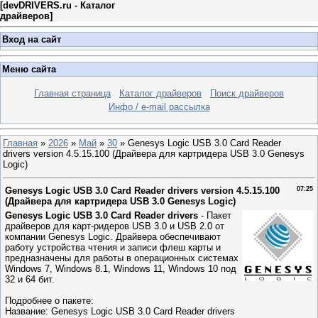
[
devDRIVERS.ru - Каталог
драйверов
]
Вход на сайт
Меню сайта
Главная страница
Каталог драйверов
Поиск драйверов
Инфо / e-mail рассылка
Главная
»
2026
»
Май
»
30
» Genesys Logic USB 3.0 Card Reader
drivers version 4.5.15.100 (Драйвера для картридера USB 3.0 Genesys
Logic)
Genesys Logic USB 3.0 Card Reader drivers version 4.5.15.100
07:25
(Драйвера для картридера USB 3.0 Genesys Logic)
Genesys Logic USB 3.0 Card Reader drivers
- Пакет
драйверов для карт-ридеров USB 3.0 и USB 2.0 от
компании Genesys Logic. Драйвера обеспечивают
работу устройства чтения и записи флеш карты и
предназначены для работы в операционных системах
Windows 7, Windows 8.1, Windows 11, Windows 10 под
32 и 64 бит.
Подробнее о пакете:
Название: Genesys Logic USB 3.0 Card Reader drivers