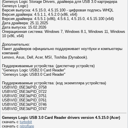
(Genesys Logic Storage Drivers, драйвера для USB 3.0 картридера
Genesys Logic)
Версия выпуска: 4.5.15.0, 4.5.15.100 - цифровая подпись WHQL
Версия драйвера: 4.5.1.1, 4.5.2.0 (x86, x64)
Версия драйвера: 4.5.5.1 (x86), 4.5.6.1, 4.5.15.0, 4.5.15.100 (x64)
Дата драйвера: 25.11.2025
Дата выпуска: 15.02.2026
Операционная система: Windows 7, Windows 8.1, Windows 11, Windows
10 (x86, x64)
Дополнительно:
Пакет драйверов официально поддерживает ноутбуки и компьютеры
компаний:
Lenovo, Asus, Dell, Acer, MSI, Toshiba (Dynabook).
Поддерживаемые устройства: (диспетчер устройств)
"Genesys Logic USB2.0 Card Reader"
"Genesys Logic USB3.0 Card Reader"
Поддерживаемые устройства: (код экземпляра устройства)
USB\VID_05E3&PID_0758
USB\VID_05E3&PID_0722
USB\VID_05E3&PID_0751
USB\VID_05E3&PID_0761
USB\VID_05E3&PID_0746
USB\VID_05E3&PID_0747
Genesys Logic USB 3.0 Card Reader drivers version 4.5.15.0 (Acer)
скачать с
turbobit
скачать с
nitroflare