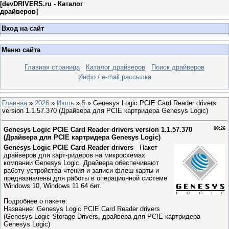
[
devDRIVERS.ru - Каталог
драйверов
]
Вход на сайт
Меню сайта
Главная страница
Каталог драйверов
Поиск драйверов
Инфо / e-mail рассылка
Главная
»
2026
»
Июль
»
5
» Genesys Logic PCIE Card Reader drivers
version 1.1.57.370 (Драйвера для PCIE картридера Genesys Logic)
Genesys Logic PCIE Card Reader drivers version 1.1.57.370
00:26
(Драйвера для PCIE картридера Genesys Logic)
Genesys Logic PCIE Card Reader drivers
- Пакет
драйверов для карт-ридеров на микросхемах
компании Genesys Logic. Драйвера обеспечивают
работу устройства чтения и записи флеш карты и
предназначены для работы в операционной системе
Windows 10, Windows 11 64 бит.
Подробнее о пакете:
Название: Genesys Logic PCIE Card Reader drivers
(Genesys Logic Storage Drivers, драйвера для PCIE картридера
Genesys Logic)