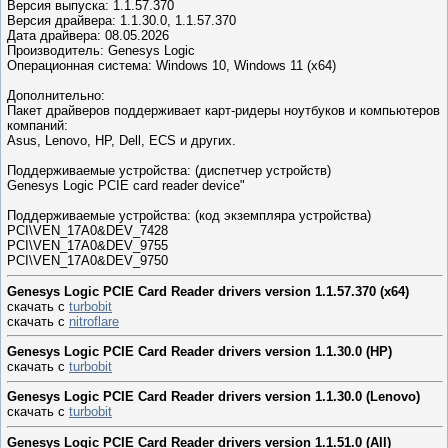
Версия выпуска: 1.1.57.370
Версия драйвера: 1.1.30.0, 1.1.57.370
Дата драйвера: 08.05.2026
Производитель: Genesys Logiс
Операционная система: Windows 10, Windows 11 (x64)
Дополнительно:
Пакет драйверов поддерживает карт-ридеры ноутбуков и компьютеров
компаний:
Asus, Lenovo, HP, Dell, ECS и других.
Поддерживаемые устройства: (диспетчер устройств)
Genesys Logic PCIE card reader device"
Поддерживаемые устройства: (код экземпляра устройства)
PCI\VEN_17A0&DEV_7428
PCI\VEN_17A0&DEV_9755
PCI\VEN_17A0&DEV_9750
Genesys Logic PCIE Card Reader drivers version 1.1.57.370 (x64)
скачать с
turbobit
скачать с
nitroflare
Genesys Logic PCIE Card Reader drivers version 1.1.30.0 (HP)
скачать с
turbobit
Genesys Logic PCIE Card Reader drivers version 1.1.30.0 (Lenovo)
скачать с
turbobit
Genesys Logic PCIE Card Reader drivers version 1.1.51.0 (All)