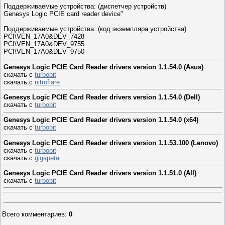
Поддерживаемые устройства: (диспетчер устройств)
Genesys Logic PCIE card reader device"
Поддерживаемые устройства: (код экземпляра устройства)
PCI\VEN_17A0&DEV_7428
PCI\VEN_17A0&DEV_9755
PCI\VEN_17A0&DEV_9750
Genesys Logic PCIE Card Reader drivers version 1.1.54.0 (Asus)
скачать с
turbobit
скачать с
nitroflare
Genesys Logic PCIE Card Reader drivers version 1.1.54.0 (Dell)
скачать с
turbobit
Genesys Logic PCIE Card Reader drivers version 1.1.54.0 (x64)
скачать с
turbobit
Genesys Logic PCIE Card Reader drivers version 1.1.53.100 (Lenovo)
скачать с
turbobit
скачать с
gigapeta
Genesys Logic PCIE Card Reader drivers version 1.1.51.0 (All)
скачать с
turbobit
Всего комментариев
:
0