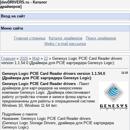
[
devDRIVERS.ru - Каталог
драйверов
]
Вход на сайт
Меню сайта
Главная страница
Каталог драйверов
Поиск драйверов
Инфо / e-mail рассылка
Главная
»
2026
»
Май
»
22
» Genesys Logic PCIE Card Reader drivers
version 1.1.54.0 (Драйвера для PCIE картридера Genesys Logic)
Genesys Logic PCIE Card Reader drivers version 1.1.54.0
12:25
(Драйвера для PCIE картридера Genesys Logic)
Genesys Logic PCIE Card Reader drivers
- Пакет
драйверов для карт-ридеров на микросхемах
компании Genesys Logic. Драйвера обеспечивают
работу устройства чтения и записи флеш карты и
предназначены для работы в операционной системе
Windows 10, Windows 11 64 бит.
Подробнее о пакете:
Название: Genesys Logic PCIE Card Reader drivers
(Genesys Logic Storage Drivers, драйвера для PCIE картридера
Genesys Logic)