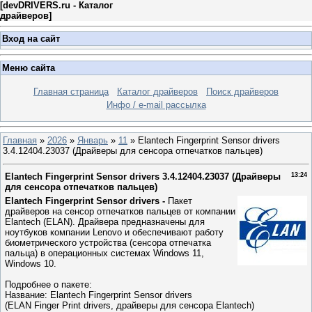
[
devDRIVERS.ru - Каталог
драйверов
]
Вход на сайт
Меню сайта
Главная страница
Каталог драйверов
Поиск драйверов
Инфо / e-mail рассылка
Главная
»
2026
»
Январь
»
11
» Elantech Fingerprint Sensor drivers
3.4.12404.23037 (Драйверы для сенсора отпечатков пальцев)
Elantech Fingerprint Sensor drivers 3.4.12404.23037 (Драйверы
13:24
для сенсора отпечатков пальцев)
Elantech Fingerprint Sensor drivers -
Пакет
драйверов на сенсор отпечатков пальцев от компании
Elantech (ELAN). Драйвера предназначены для
ноутбуков компании Lenovo и обеспечивают работу
биометрического устройства (сенсора отпечатка
пальца) в операционных системах Windows 11,
Windows 10.
Подробнее о пакете:
Название: Elantech Fingerprint Sensor drivers
(ELAN Finger Print drivers, драйверы для сенсора Elantech)