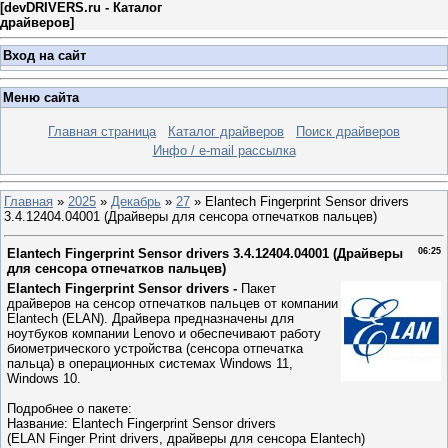
[
devDRIVERS.ru - Каталог
драйверов
]
Вход на сайт
Меню сайта
Главная страница
Каталог драйверов
Поиск драйверов
Инфо / e-mail рассылка
Главная
»
2025
»
Декабрь
»
27
» Elantech Fingerprint Sensor drivers
3.4.12404.04001 (Драйверы для сенсора отпечатков пальцев)
Elantech Fingerprint Sensor drivers 3.4.12404.04001 (Драйверы
06:25
для сенсора отпечатков пальцев)
Elantech Fingerprint Sensor drivers -
Пакет
драйверов на сенсор отпечатков пальцев от компании
Elantech (ELAN). Драйвера предназначены для
ноутбуков компании Lenovo и обеспечивают работу
биометрического устройства (сенсора отпечатка
пальца) в операционных системах Windows 11,
Windows 10.
Подробнее о пакете:
Название: Elantech Fingerprint Sensor drivers
(ELAN Finger Print drivers, драйверы для сенсора Elantech)