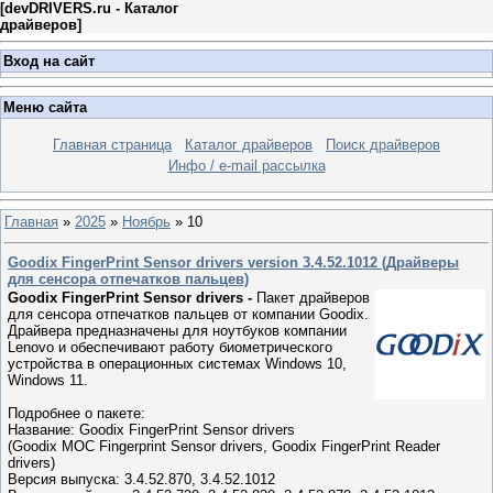
[
devDRIVERS.ru - Каталог
драйверов
]
Вход на сайт
Меню сайта
Главная страница
Каталог драйверов
Поиск драйверов
Инфо / e-mail рассылка
Главная
»
2025
»
Ноябрь
»
10
Goodix FingerPrint Sensor drivers version 3.4.52.1012 (Драйверы
для сенсора отпечатков пальцев)
Goodix FingerPrint Sensor drivers -
Пакет драйверов
для сенсора отпечатков пальцев от компании Goodix.
Драйвера предназначены для ноутбуков компании
Lenovo и обеспечивают работу биометрического
устройства в операционных системах Windows 10,
Windows 11.
Подробнее о пакете:
Название: Goodix FingerPrint Sensor drivers
(Goodix MOC Fingerprint Sensor drivers, Goodix FingerPrint Reader
drivers)
Версия выпуска: 3.4.52.870, 3.4.52.1012