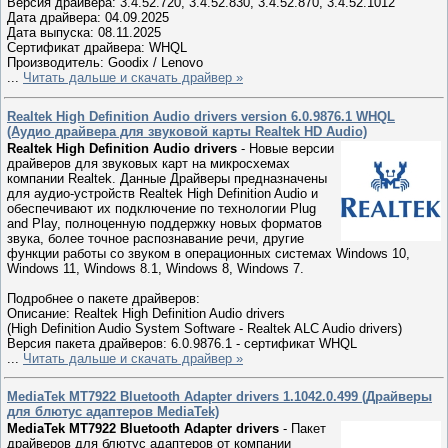
Версия драйвера: 3.4.52.720, 3.4.52.830, 3.4.52.870, 3.4.52.1012
Дата драйвера: 04.09.2025
Дата выпуска: 08.11.2025
Сертификат драйвера: WHQL
Производитель: Goodix / Lenovo
...
Читать дальше и скачать драйвер »
Realtek High Definition Audio drivers version 6.0.9876.1 WHQL
(Аудио драйвера для звуковой карты Realtek HD Audio)
Realtek High Definition Audio drivers
- Новые версии
драйверов для звуковых карт на микросхемах
компании Realtek. Данные Драйверы предназначены
для аудио-устройств Realtek High Definition Audio и
обеспечивают их подключение по технологии Plug
and Play, полноценную поддержку новых форматов
звука, более точное распознавание речи, другие
функции работы со звуком в операционных системах Windows 10,
Windows 11, Windows 8.1, Windows 8, Windows 7.
Подробнее о пакете драйверов:
Описание: Realtek High Definition Audio drivers
(High Definition Audio System Software - Realtek ALC Audio drivers)
Версия пакета драйверов: 6.0.9876.1 - сертификат WHQL
...
Читать дальше и скачать драйвер »
MediaTek MT7922 Bluetooth Adapter drivers 1.1042.0.499 (Драйверы
для блютуc адаптеров MediaTek)
MediaTek MT7922 Bluetooth Adapter drivers
- Пакет
драйверов для блютус адаптеров от компании