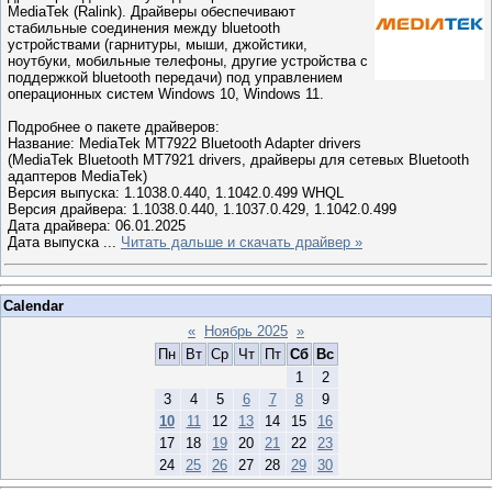
MediaTek (Ralink). Драйверы обеспечивают
стабильные соединения между bluetooth
устройствами (гарнитуры, мыши, джойстики,
ноутбуки, мобильные телефоны, другие устройства с
поддержкой bluetooth передачи) под управлением
операционных систем Windows 10, Windows 11.
Подробнее о пакете драйверов:
Название: MediaTek MT7922 Bluetooth Adapter drivers
(MediaTek Bluetooth MT7921 drivers, драйверы для сетевых Bluetooth
адаптеров MediaTek)
Версия выпуска: 1.1038.0.440, 1.1042.0.499 WHQL
Версия драйвера: 1.1038.0.440, 1.1037.0.429, 1.1042.0.499
Дата драйвера: 06.01.2025
Дата выпуска
...
Читать дальше и скачать драйвер »
Calendar
«
Ноябрь 2025
»
Пн
Вт
Ср
Чт
Пт
Сб
Вс
1
2
3
4
5
6
7
8
9
10
11
12
13
14
15
16
17
18
19
20
21
22
23
24
25
26
27
28
29
30