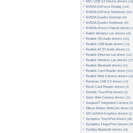
NEC USB 3.0 Device drivers
[14]
NVIDIA GeForce Display
[134]
NVIDIA GeForce Notebook
[162]
NVIDIA Quadro Desktop
[38]
NVIDIA Quadro Notebook
[20]
NVIDIA nForce Chipset drivers
[
Ralink Wireless Lan drivers
[49]
Realtek HD Audio drivers
[215]
Realtek USB Audio drivers
[14]
Realtek AC'97 Audio drivers
[1]
Realtek Ethernet Lan driver
[110]
Realtek Wireless Lan drivers
[17
Realtek Bluetooth drivers
[52]
Realtek Card Reader driver
[131]
Realtek Web Camera drivers
[42
Renesas USB 3.0 drivers
[15]
Ricoh Card Reader drivers
[5]
Sentelic TouchPad drivers
[5]
Sonix Web Camera drivers
[21]
SunplusIT Integrated Camera
[55
Silicon Motion WebCam driver
[3]
SiS UniVGA Graphics drivers
[2]
Synaptics TouchPad drivers
[98]
Synaptics FingerPrint Sensor
[29
Toshiba Bluetooth drivers
[18]