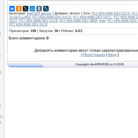
]
Категория
:
Intel SST drivers
|
Добавил
: drivers |
Теги
:
PCI VEN 8086 DEV 51C9
,
PCI
10.29.0.12464
,
PCI VEN 8086 DEV 51CD
,
PCI VEN 8086 DEV 51CC
,
PCI VEN 8086 
51CF
,
PCI VEN 8086 DEV 51CB
,
PCI VEN 8086 DEV 4B58
,
Intel
,
PCI VEN 8086 DEV 
PCI VEN 8086 DEV 51C8
Просмотров
:
195
|
Загрузок
:
30
|
Рейтинг
:
5.0
/
1
]
Всего комментариев
:
0
Добавлять комментарии могут только зарегистрированные
[
Регистрация
|
Вход
]
]
Copyright devDRIVERS.ru © 2026
3]
]
7]
]