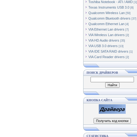
Toshiba Notebook - ATI / AMD
[1]
Texas Instruments USB 3.0
[8]
Qualcomm Wireless Lan
[50]
Qualcomm Bluetooth drivers
[37]
Qualcomm Ethernet Lan
[4]
VIA Ethernet Lan drivers
[7]
VIA Wireless Lan drivers
[2]
VIA HD Audio drivers
[35]
VIA USB 3.0 drivers
[13]
VIA IDE SATA RAID drivers
[1]
VIA Card Reader drivers
[2]
ПОИСК ДРАЙВЕРОВ
КНОПКА САЙТА
СТАТИСТИКА