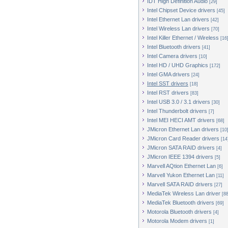
IDT High Definition Audio
[29]
Intel Chipset Device drivers
[45]
Intel Ethernet Lan drivers
[42]
Intel Wireless Lan drivers
[70]
Intel Killer Ethernet / Wireless
[16
Intel Bluetooth drivers
[41]
Intel Camera drivers
[10]
Intel HD / UHD Graphics
[172]
Intel GMA drivers
[24]
Intel SST drivers
[18]
Intel RST drivers
[83]
Intel USB 3.0 / 3.1 drivers
[30]
Intel Thunderbolt drivers
[7]
Intel MEI HECI AMT drivers
[68]
JMicron Ethernet Lan drivers
[10
JMicron Card Reader drivers
[14
JMicron SATA RAID drivers
[4]
JMicron IEEE 1394 drivers
[5]
Marvell AQtion Ethernet Lan
[6]
Marvell Yukon Ethernet Lan
[11]
Marvell SATA RAID drivers
[27]
MediaTek Wireless Lan driver
[88
MediaTek Bluetooth drivers
[69]
Motorola Bluetooth drivers
[4]
Motorola Modem drivers
[1]