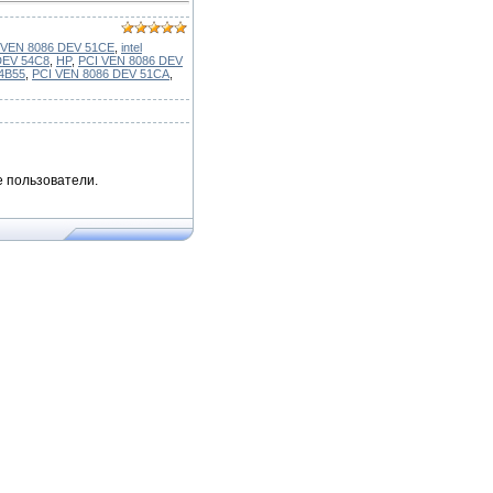
 VEN 8086 DEV 51CE
,
intel
DEV 54C8
,
HP
,
PCI VEN 8086 DEV
4B55
,
PCI VEN 8086 DEV 51CA
,
 пользователи.