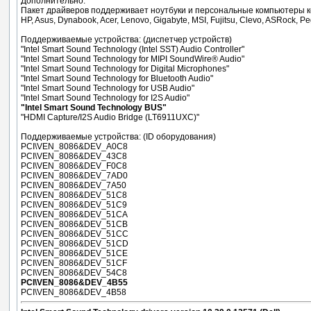
Дополнительно:
Пакет драйверов поддерживает ноутбуки и персональные компьютеры 
HP, Asus, Dynabook, Acer, Lenovo, Gigabyte, MSI, Fujitsu, Clevo, ASRock, Pe
Поддерживаемые устройства: (диспетчер устройств)
"Intel Smart Sound Technology (Intel SST) Audio Controller"
"Intel Smart Sound Technology for MIPI SoundWire® Audio"
"Intel Smart Sound Technology for Digital Microphones"
"Intel Smart Sound Technology for Bluetooth Audio"
"Intel Smart Sound Technology for USB Audio"
"Intel Smart Sound Technology for I2S Audio"
"Intel Smart Sound Technology BUS"
"HDMI Capture/I2S Audio Bridge (LT6911UXC)"
Поддерживаемые устройства: (ID оборудования)
PCI\VEN_8086&DEV_A0C8
PCI\VEN_8086&DEV_43C8
PCI\VEN_8086&DEV_F0C8
PCI\VEN_8086&DEV_7AD0
PCI\VEN_8086&DEV_7A50
PCI\VEN_8086&DEV_51C8
PCI\VEN_8086&DEV_51C9
PCI\VEN_8086&DEV_51CA
PCI\VEN_8086&DEV_51CB
PCI\VEN_8086&DEV_51CC
PCI\VEN_8086&DEV_51CD
PCI\VEN_8086&DEV_51CE
PCI\VEN_8086&DEV_51CF
PCI\VEN_8086&DEV_54C8
PCI\VEN_8086&DEV_4B55
PCI\VEN_8086&DEV_4B58