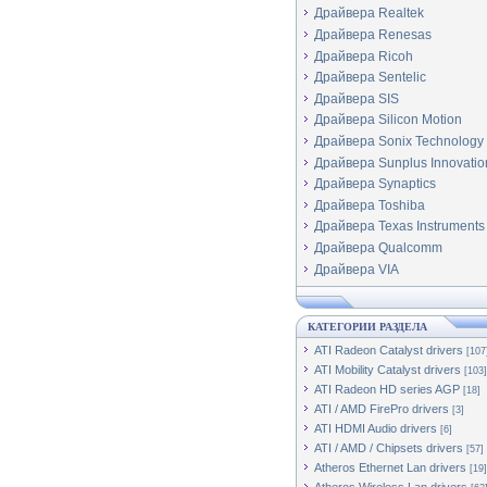
Драйвера Realtek
Драйвера Renesas
Драйвера Ricoh
Драйвера Sentelic
Драйвера SIS
Драйвера Silicon Motion
Драйвера Sonix Technology
Драйвера Sunplus Innovatio
Драйвера Synaptics
Драйвера Toshiba
Драйвера Texas Instruments
Драйвера Qualcomm
Драйвера VIA
КАТЕГОРИИ РАЗДЕЛА
ATI Radeon Catalyst drivers
[107
ATI Mobility Catalyst drivers
[103]
ATI Radeon HD series AGP
[18]
ATI / AMD FirePro drivers
[3]
ATI HDMI Audio drivers
[6]
ATI / AMD / Chipsets drivers
[57]
Atheros Ethernet Lan drivers
[19]