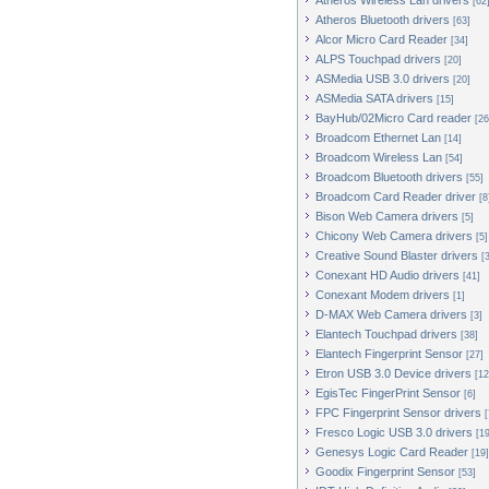
Atheros Wireless Lan drivers
[62
Atheros Bluetooth drivers
[63]
Alcor Micro Card Reader
[34]
ALPS Touchpad drivers
[20]
ASMedia USB 3.0 drivers
[20]
ASMedia SATA drivers
[15]
BayHub/02Micro Card reader
[26
Broadcom Ethernet Lan
[14]
Broadcom Wireless Lan
[54]
Broadcom Bluetooth drivers
[55]
Broadcom Card Reader driver
[8
Bison Web Camera drivers
[5]
Chicony Web Camera drivers
[5]
Creative Sound Blaster drivers
[
Conexant HD Audio drivers
[41]
Conexant Modem drivers
[1]
D-MAX Web Camera drivers
[3]
Elantech Touchpad drivers
[38]
Elantech Fingerprint Sensor
[27]
Etron USB 3.0 Device drivers
[12
EgisTec FingerPrint Sensor
[6]
FPC Fingerprint Sensor drivers
[
Fresco Logic USB 3.0 drivers
[19
Genesys Logic Card Reader
[19]
Goodix Fingerprint Sensor
[53]