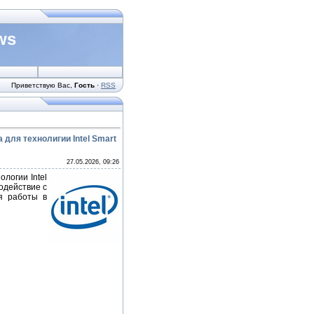
ws
Приветствую Вас
,
Гость
·
RSS
а для технолигии Intel Smart
27.05.2026, 09:26
логии Intel
одействие с
ля работы в