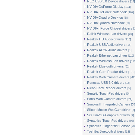
NEC USB 3.0 Device drivers
[14]
NVIDIA GeForce Display
[134]
NVIDIA GeForce Notebook
[162]
NVIDIA Quadro Desktop
[38]
NVIDIA Quadro Notebook
[20]
NVIDIA nForce Chipset drivers
[
Ralink Wireless Lan drivers
[49]
Realtek HD Audio drivers
[215]
Realtek USB Audio drivers
[14]
Realtek AC'97 Audio drivers
[1]
Realtek Ethernet Lan driver
[110]
Realtek Wireless Lan drivers
[17
Realtek Bluetooth drivers
[52]
Realtek Card Reader driver
[131]
Realtek Web Camera drivers
[42
Renesas USB 3.0 drivers
[15]
Ricoh Card Reader drivers
[5]
Sentelic TouchPad drivers
[5]
Sonix Web Camera drivers
[21]
SunplusIT Integrated Camera
[55
Silicon Motion WebCam driver
[3]
SiS UniVGA Graphics drivers
[2]
Synaptics TouchPad drivers
[98]
Synaptics FingerPrint Sensor
[29
Toshiba Bluetooth drivers
[18]