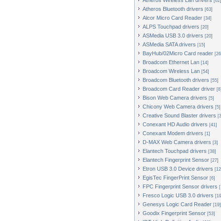
Atheros Wireless Lan drivers
[62
Atheros Bluetooth drivers
[63]
Alcor Micro Card Reader
[34]
ALPS Touchpad drivers
[20]
ASMedia USB 3.0 drivers
[20]
ASMedia SATA drivers
[15]
BayHub/02Micro Card reader
[26
Broadcom Ethernet Lan
[14]
Broadcom Wireless Lan
[54]
Broadcom Bluetooth drivers
[55]
Broadcom Card Reader driver
[8
Bison Web Camera drivers
[5]
Chicony Web Camera drivers
[5]
Creative Sound Blaster drivers
[
Conexant HD Audio drivers
[41]
Conexant Modem drivers
[1]
D-MAX Web Camera drivers
[3]
Elantech Touchpad drivers
[38]
Elantech Fingerprint Sensor
[27]
Etron USB 3.0 Device drivers
[12
EgisTec FingerPrint Sensor
[6]
FPC Fingerprint Sensor drivers
[
Fresco Logic USB 3.0 drivers
[19
Genesys Logic Card Reader
[19]
Goodix Fingerprint Sensor
[53]