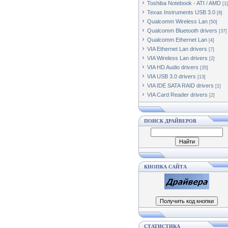
Toshiba Notebook - ATI / AMD
[1]
Texas Instruments USB 3.0
[8]
Qualcomm Wireless Lan
[50]
Qualcomm Bluetooth drivers
[37]
Qualcomm Ethernet Lan
[4]
VIA Ethernet Lan drivers
[7]
VIA Wireless Lan drivers
[2]
VIA HD Audio drivers
[35]
VIA USB 3.0 drivers
[13]
VIA IDE SATA RAID drivers
[1]
VIA Card Reader drivers
[2]
ПОИСК ДРАЙВЕРОВ
КНОПКА САЙТА
СТАТИСТИКА