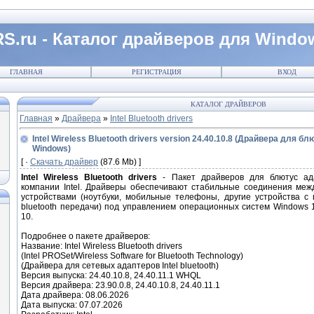
S.ru - Каталог драйверов для Windo
ГЛАВНАЯ
РЕГИСТРАЦИЯ
ВХОД
КАТАЛОГ ДРАЙВЕРОВ
Главная
»
Драйвера
»
Intel Bluetooth drivers
Intel Wireless Bluetooth drivers version 24.40.10.8 (Драйвера для бл
Windows)
[ ·
Скачать драйвер
(87.6 Mb) ]
Intel Wireless Bluetooth drivers
- Пакет драйверов для блютус ад
компании Intel. Драйверы обеспечивают стабильные соединения межд
устройствами (ноутбуки, мобильные телефоны, другие устройства с
bluetooth передачи) под управлением операционных систем Windows 
10.
Подробнее о пакете драйверов:
Название: Intel Wireless Bluetooth drivers
(Intel PROSet/Wireless Software for Bluetooth Technology)
(Драйвера для сетевых адаптеров Intel bluetooth)
Версия выпуска: 24.40.10.8, 24.40.11.1 WHQL
Версия драйвера: 23.90.0.8, 24.40.10.8, 24.40.11.1
Дата драйвера: 08.06.2026
Дата выпуска: 07.07.2026