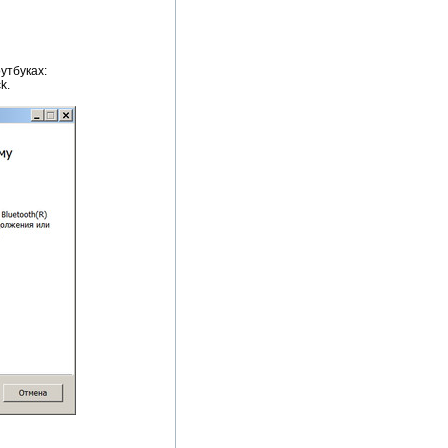
утбуках:
k.