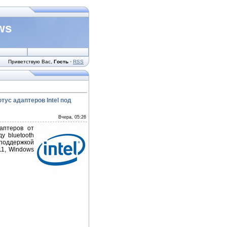
ws
Приветствую Вас
,
Гость
·
RSS
ютус адаптеров Intel под
Вчера, 05:26
аптеров от
у bluetooth
 поддержкой
11, Windows