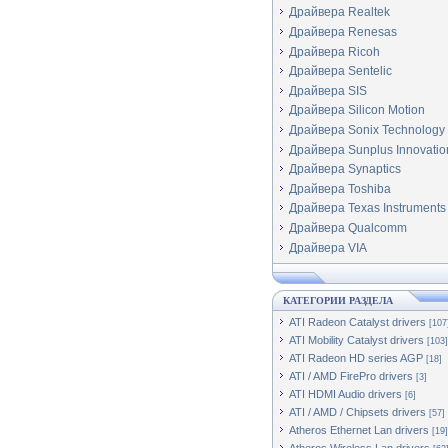
Драйвера Realtek
Драйвера Renesas
Драйвера Ricoh
Драйвера Sentelic
Драйвера SIS
Драйвера Silicon Motion
Драйвера Sonix Technology
Драйвера Sunplus Innovatio
Драйвера Synaptics
Драйвера Toshiba
Драйвера Texas Instruments
Драйвера Qualcomm
Драйвера VIA
КАТЕГОРИИ РАЗДЕЛА
ATI Radeon Catalyst drivers
[107
ATI Mobility Catalyst drivers
[103]
ATI Radeon HD series AGP
[18]
ATI / AMD FirePro drivers
[3]
ATI HDMI Audio drivers
[6]
ATI / AMD / Chipsets drivers
[57]
Atheros Ethernet Lan drivers
[19]