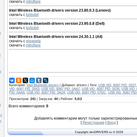
]
скачать с
nitroflare
Intel Wireless Bluetooth drivers version 23.80.0.3 (Lenovo)
скачать с
turbobit
Intel Wireless Bluetooth drivers version 23.90.0.8 (Dell)
скачать с
turbobit
]
Intel Wireless Bluetooth drivers version 24.30.1.1 (All)
скачать с
gigapeta
скачать с
nitroflare
]
3]
Категория
:
Intel Bluetooth drivers
|
Добавил
: drivers |
Теги
:
USB VID_8087 PID_0037
VID_8087 PID_0043
,
USB VID_8087 PID_0AA7
,
USB VID_8087 PID_0036
,
USB VID_
PID_0AAA
,
USB VID_8087 PID_0A2A
,
USB VID_8087 PID_07DC
,
USB VID_8087 PID
Просмотров
:
241
|
Загрузок
:
44
|
Рейтинг
:
5.0
/
2
]
Всего комментариев
:
0
7]
Добавлять комментарии могут только зарегистрированные
]
[
Регистрация
|
Вход
]
Copyright devDRIVERS.ru © 2026