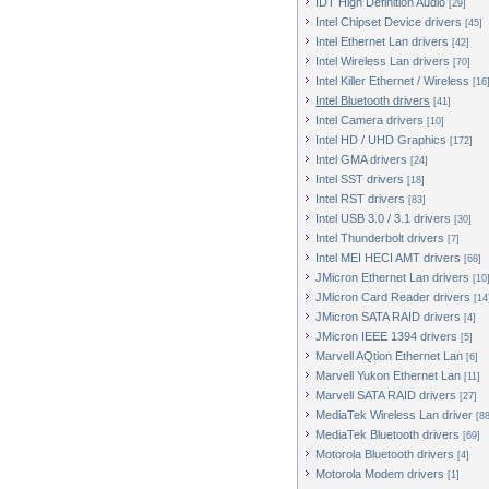
IDT High Definition Audio
[29]
Intel Chipset Device drivers
[45]
Intel Ethernet Lan drivers
[42]
Intel Wireless Lan drivers
[70]
Intel Killer Ethernet / Wireless
[16
Intel Bluetooth drivers
[41]
Intel Camera drivers
[10]
Intel HD / UHD Graphics
[172]
Intel GMA drivers
[24]
Intel SST drivers
[18]
Intel RST drivers
[83]
Intel USB 3.0 / 3.1 drivers
[30]
Intel Thunderbolt drivers
[7]
Intel MEI HECI AMT drivers
[68]
JMicron Ethernet Lan drivers
[10
JMicron Card Reader drivers
[14
JMicron SATA RAID drivers
[4]
JMicron IEEE 1394 drivers
[5]
Marvell AQtion Ethernet Lan
[6]
Marvell Yukon Ethernet Lan
[11]
Marvell SATA RAID drivers
[27]
MediaTek Wireless Lan driver
[88
MediaTek Bluetooth drivers
[69]
Motorola Bluetooth drivers
[4]
Motorola Modem drivers
[1]