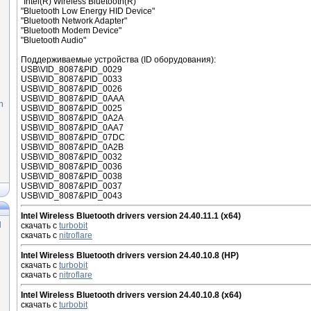
"Intel(R) Wireless Bluetooth(R)"
"Bluetooth Low Energy HID Device"
"Bluetooth Network Adapter"
"Bluetooth Modem Device"
"Bluetooth Audio"
Поддерживаемые устройства (ID оборудования):
USB\VID_8087&PID_0029
USB\VID_8087&PID_0033
USB\VID_8087&PID_0026
USB\VID_8087&PID_0AAA
n
USB\VID_8087&PID_0025
USB\VID_8087&PID_0A2A
USB\VID_8087&PID_0AA7
USB\VID_8087&PID_07DC
USB\VID_8087&PID_0A2B
USB\VID_8087&PID_0032
USB\VID_8087&PID_0036
USB\VID_8087&PID_0038
USB\VID_8087&PID_0037
USB\VID_8087&PID_0043
Intel Wireless Bluetooth drivers version 24.40.11.1 (x64)
]
скачать с
turbobit
скачать с
nitroflare
Intel Wireless Bluetooth drivers version 24.40.10.8 (HP)
скачать с
turbobit
скачать с
nitroflare
Intel Wireless Bluetooth drivers version 24.40.10.8 (x64)
скачать с
turbobit